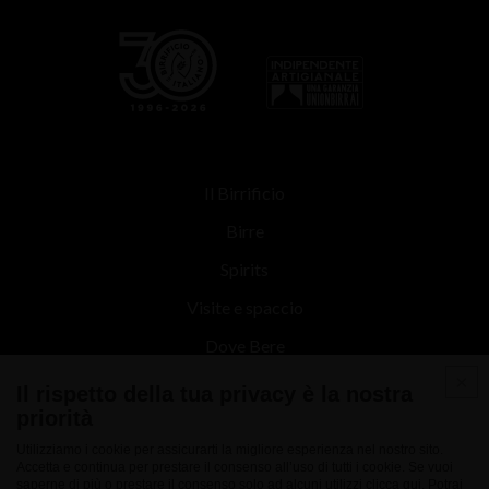
Il Birrificio
Birre
Spirits
Visite e spaccio
Dove Bere
Contatti
Il rispetto della tua privacy è la nostra
priorità
News
Utilizziamo i cookie per assicurarti la migliore esperienza nel nostro sito.
Accetta e continua per prestare il consenso all’uso di tutti i cookie. Se vuoi
saperne di più o prestare il consenso solo ad alcuni utilizzi
clicca qui
. Potrai