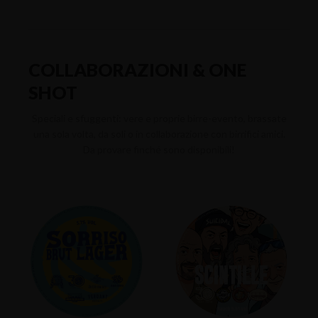
COLLABORAZIONI & ONE
SHOT
Speciali e sfuggenti: vere e proprie birre-evento, brassate
una sola volta, da soli o in collaborazione con birrifici amici.
Da provare finché sono disponibili!