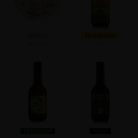
POF +
TIPOGRIGNA
GRISETTE
PILS
EXTRA HOP
VÙDÙ