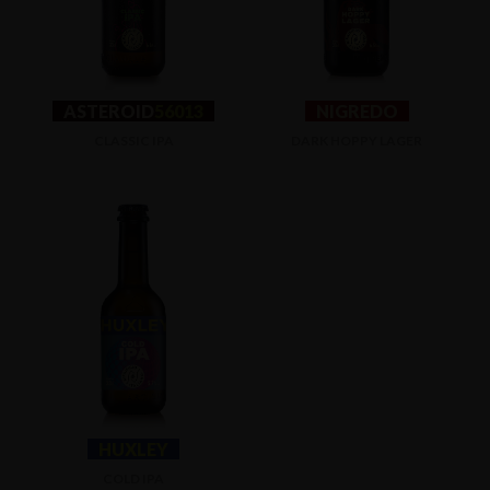
ASTEROID
56013
NIGREDO
CLASSIC IPA
DARK HOPPY LAGER
HUXLEY
COLD IPA