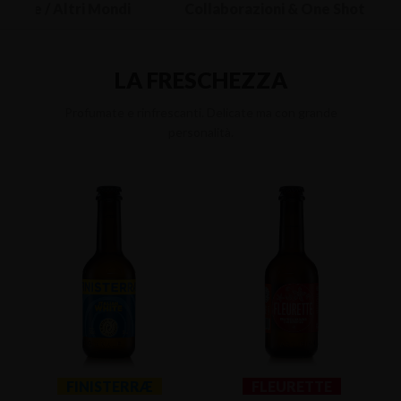
rique / Altri Mondi
Collaborazioni & One Shot
LA FRESCHEZZA
Profumate e rinfrescanti. Delicate ma con grande
personalità.
FINISTERRÆ
FLEURETTE