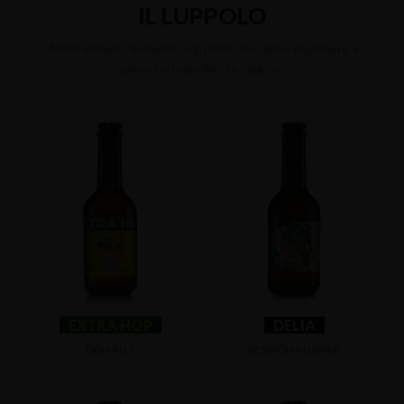
IL LUPPOLO
Aromi erbacei, balsamici, agrumati: lasciamo esprimere a
pieno un ingrediente magico.
EXTRA HOP
DELIA
DDH PILS
SESSION PILSNER