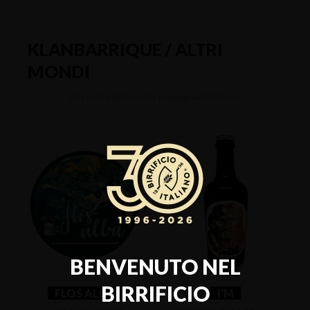
KLANBARRIQUE / ALTRI
MONDI
Ai confini del nostro immaginario birraio.
BENVENUTO NEL
BIRRIFICIO
FLOS ALBA
I'M