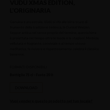
VÙDÙ XMAS EDITION,
L’ORIGINARIA
Genuina e ancestrale, Vùdù si rifà alle birre scure di
frumento della tradizione tedesca, le Dunkel Weizen.
Seppur antica nel senso proprio del termine, questa birra
è proiettata nel tempo oltre le mode e le stagioni. Morbida,
vellutata e fragrante, conviviale e al tempo stesso
meditativa, fa rivivere e rispettosamente celebra il classico
bavarese.
FORMATI DISPONIBILI
Bottiglia 75 cl - Fusto 20 lt
DOWNLOAD
Vuoi vendere questo prodotto nel tuo locale?