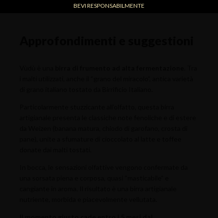
BEVI RESPONSABILMENTE
Approfondimenti e suggestioni
Vùdù è una
birra di frumento ad alta fermentazione
. Tra
i malti utilizzati, anche il “grano del miracolo”, antica varietà
di grano italiano tostato da Birrificio Italiano.
Particolarmente stuzzicante all’olfatto, questa birra
artigianale presenta le classiche note fenoliche e di estere
da Weizen (banana matura, chiodo di garofano, crosta di
pane), unite a sfumature di cioccolato al latte e toffee
donate dai malti tostati.
In bocca, le sensazioni olfattive vengono confermate da
una sorsata piena e corposa, quasi “masticabile” e
cangiante in aroma. Il risultato è una birra artigianale
nutriente, morbida e piacevolmente vellutata.
Il momento giusto cade entro i 5 mesi dal