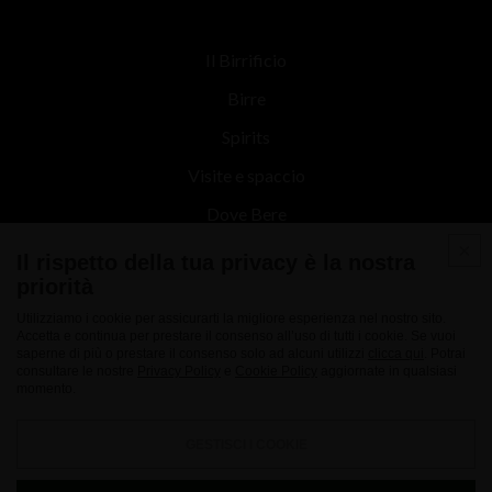
Il Birrificio
Birre
Spirits
Visite e spaccio
Dove Bere
Contatti
Il rispetto della tua privacy è la nostra
priorità
News
Utilizziamo i cookie per assicurarti la migliore esperienza nel nostro sito.
Accetta e continua per prestare il consenso all’uso di tutti i cookie. Se vuoi
saperne di più o prestare il consenso solo ad alcuni utilizzi
clicca qui
. Potrai
consultare le nostre
Privacy Policy
e
Cookie Policy
aggiornate in qualsiasi
momento.
GESTISCI I COOKIE
Nuovo Birrificio Italiano srl - Via Marconi 27 22070 - Limido Comasco - (CO) -