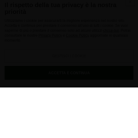
Il rispetto della tua privacy è la nostra
priorità
Utilizziamo i cookie per assicurarti la migliore esperienza nel nostro sito.
Accetta e continua per prestare il consenso all’uso di tutti i cookie. Se vuoi
saperne di più o prestare il consenso solo ad alcuni utilizzi
clicca qui
. Potrai
consultare le nostre
Privacy Policy
e
Cookie Policy
aggiornate in qualsiasi
momento.
GESTISCI I COOKIE
ACCETTA E CONTINUA
"Passione e sperimentazione