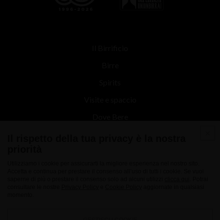
Il Birrificio
Birre
Spirits
Visite e spaccio
Dove Bere
Contatti
Il rispetto della tua privacy è la nostra
priorità
News
Utilizziamo i cookie per assicurarti la migliore esperienza nel nostro sito.
Accetta e continua per prestare il consenso all’uso di tutti i cookie. Se vuoi
saperne di più o prestare il consenso solo ad alcuni utilizzi
clicca qui
. Potrai
consultare le nostre
Privacy Policy
e
Cookie Policy
aggiornate in qualsiasi
momento.
GESTISCI I COOKIE