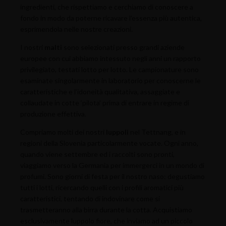
ingredienti, che rispettiamo e cerchiamo di conoscere a
fondo in modo da poterne ricavare l’essenza più autentica,
esprimendola nelle nostre creazioni.
I nostri
malti
sono selezionati presso grandi aziende
europee con cui abbiamo intessuto negli anni un rapporto
privilegiato, testati lotto per lotto. Le campionature sono
esaminate singolarmente in laboratorio per conoscerne le
caratteristiche e l’idoneità qualitativa, assaggiate e
collaudate in cotte ‘pilota’ prima di entrare in regime di
produzione effettiva.
Compriamo molti dei nostri
luppoli
nel Tettnang, e in
regioni della Slovenia particolarmente vocate. Ogni anno,
quando viene settembre ed i raccolti sono pronti,
viaggiamo verso la Germania per immergerci in un mondo di
profumi. Sono giorni di festa per il nostro naso: degustiamo
tutti i lotti, ricercando quelli con i profili aromatici più
caratteristici, tentando di indovinare come si
trasmetteranno alla birra durante la cotta. Acquistiamo
esclusivamente luppolo fiore, che inviamo ad un piccolo