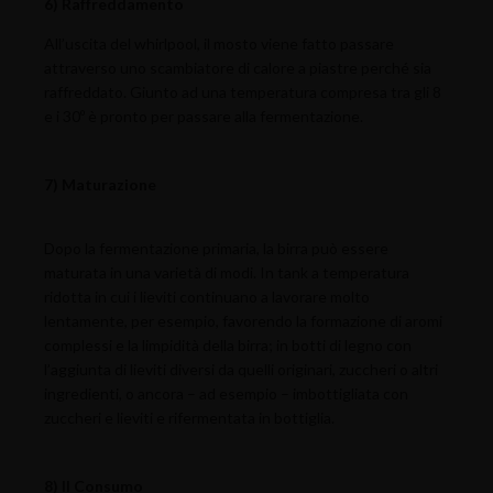
6) Raffreddamento
All’uscita del whirlpool, il mosto viene fatto passare
attraverso uno scambiatore di calore a piastre perché sia
raffreddato. Giunto ad una temperatura compresa tra gli 8
e i 30º è pronto per passare alla fermentazione.
7) Maturazione
Dopo la fermentazione primaria, la birra può essere
maturata in una varietà di modi. In tank a temperatura
ridotta in cui i lieviti continuano a lavorare molto
lentamente, per esempio, favorendo la formazione di aromi
complessi e la limpidità della birra; in botti di legno con
l’aggiunta di lieviti diversi da quelli originari, zuccheri o altri
ingredienti, o ancora – ad esempio – imbottigliata con
zuccheri e lieviti e rifermentata in bottiglia.
8) Il Consumo