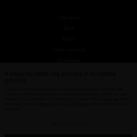
Il Birrificio
Birre
Spirits
Visite e spaccio
Dove Bere
Contatti
Il rispetto della tua privacy è la nostra
priorità
News
Utilizziamo i cookie per assicurarti la migliore esperienza nel nostro sito.
Accetta e continua per prestare il consenso all’uso di tutti i cookie. Se vuoi
saperne di più o prestare il consenso solo ad alcuni utilizzi
clicca qui
. Potrai
consultare le nostre
Privacy Policy
e
Cookie Policy
aggiornate in qualsiasi
momento.
GESTISCI I COOKIE
Nuovo Birrificio Italiano srl - Via Marconi 27 22070 - Limido Comasco - (CO) -