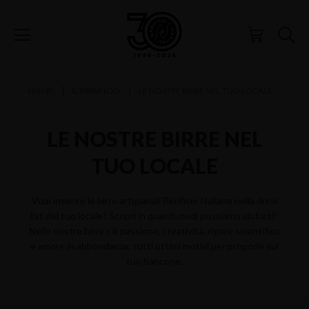
HOME
IL BIRRIFICIO
LE NOSTRE BIRRE NEL TUO LOCALE
LE NOSTRE BIRRE NEL
TUO LOCALE
Vuoi inserire le birre artigianali Birrificio Italiano nella drink
list del tuo locale? Scopri in quanti modi possiamo aiutarti!
Nelle nostre birre c'è passione, creatività, rigore scientifico
e amore in abbondanza: tutti ottimi motivi per proporle sul
tuo bancone.