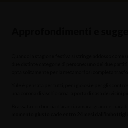
Approfondimenti e sugge
Quando la stagione festiva si stringe addosso come una 
due distinte categorie di persone: uno dei due partiti 
opta solitamente per la metamorfosi completa trasf
Yule è pensata per tutti, per i gioiosi e per gli scont
una corona di vischio orna la porta di casa dei vicini pi
Brassata con buccia d’arancia amara, grani del parad
momento giusto cade entro 24 mesi dall’imbottig