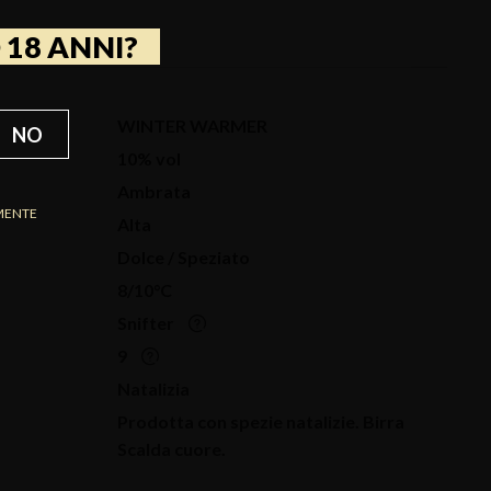
 18 ANNI?
WINTER WARMER
NO
10% vol
Ambrata
MENTE
Alta
Dolce / Speziato
8/10°C
Snifter
9
Natalizia
Prodotta con spezie natalizie. Birra
Scalda cuore.