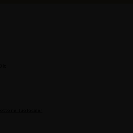
 lt
tto nel tuo locale?