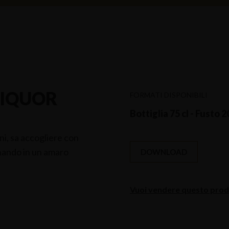
LIQUOR
FORMATI DISPONIBILI
Bottiglia 75 cl - Fusto 20
oni, sa accogliere con
inando in un amaro
DOWNLOAD
Vuoi vendere questo prodo