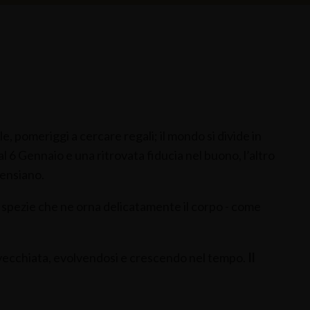
e, pomeriggi a cercare regali; il mondo si divide in
al 6 Gennaio e una ritrovata fiducia nel buono, l’altro
ensiano.
 di spezie che ne orna delicatamente il corpo - come
invecchiata, evolvendosi e crescendo nel tempo.
Il