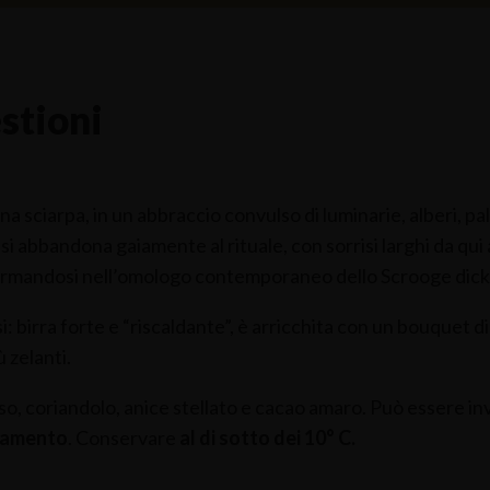
stioni
sciarpa, in un abbraccio convulso di luminarie, alberi, pall
si abbandona gaiamente al rituale, con sorrisi larghi da qui 
ormandosi nell’omologo contemporaneo dello Scrooge dick
rosi: birra forte e “riscaldante”, è arricchita con un bouquet
ù zelanti.
iso, coriandolo, anice stellato e cacao amaro. Può essere 
liamento
. Conservare
al di sotto dei 10° C.