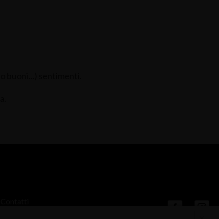
no buoni...) sentimenti.
a.
Contatti