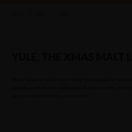
HOME
BIRRE
YULE
YULE, THE XMAS MALT 
Yule è la birra natalizia per tutti: entusiasti o brontol
un'abboccatura e un abbraccio di spezie calde, term
sorprendentemente pronunciato.