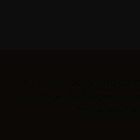
“Il ritornello del nostro ca
felicità dei festeggiatori 
fino all’Epifa