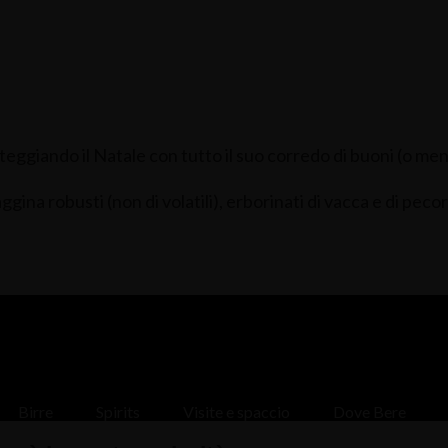
esteggiando il Natale con tutto il suo corredo di buoni (o me
ggina robusti (non di volatili), erborinati di vacca e di pecor
Birre
Spirits
Visite e spaccio
Dove Bere
News