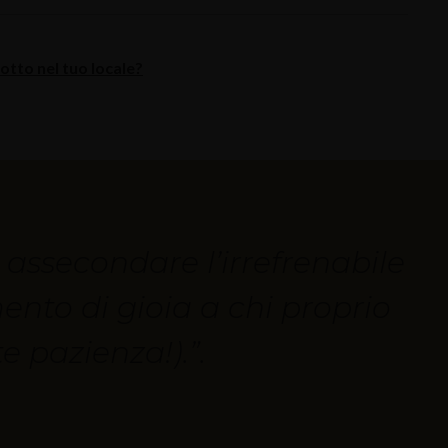
tto nel tuo locale?
r assecondare l’irrefrenabile
mento di gioia a chi proprio
e pazienza!).”.