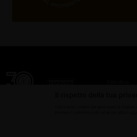
Il Birrificio
Il rispetto della tua priva
Utilizziamo i cookie per assicurarti la migliore
prestare il consenso solo ad alcuni utilizzi
clic
Nuovo Birrificio Italiano srl - Via Marconi 27 22070 - Limido Comasco 