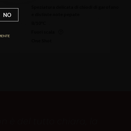
Speziatura delicata di chiodi di garofano
e distinte note pepate
NO
8/10°C
Fuori scala
MENTE
One Shot
n è del tutto chiara, la