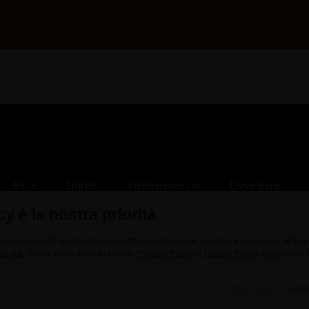
Birre
Spirits
Visite e spaccio
Dove Bere
News
cy è la nostra priorità
 esperienza nel nostro sito. Accetta e continua per prestare il consenso all’uso 
ca qui
. Potrai consultare le nostre
Privacy Policy
e
Cookie Policy
aggiornate 
GESTISCI I COOK
- (CO) - Italy - C.F. e P.IVA 02161560137