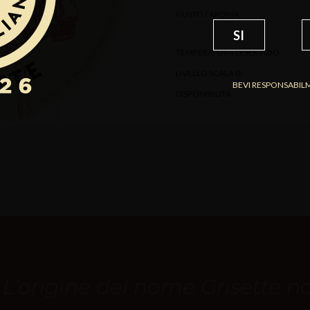
GUSTO / AROMA
SI
TEMPERATURA DI SERVIZIO
LIVELLO SCALA BI
BEVI RESPONSABIL
DISPONIBILITÀ
 L’origine del nome Grisette no