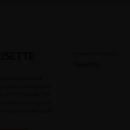
RISETTE
FORMATI DISPONIBILI
Fusto 20 lt
un intenso tocco di
o e distinte note pepate.
ano, POF+ (Phenolic Off
atico di razza belga che
 la quasi totalità degli