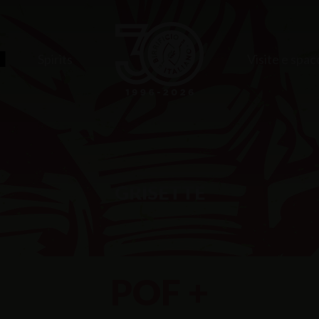
e
Spirits
Visite e spac
GRISETTE
POF +