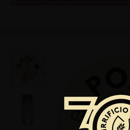
Birra-evento, brassata una sola volta nel Settem