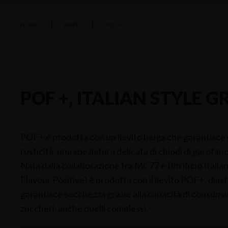
HOME
BIRRE
POF +
POF +, ITALIAN STYLE G
POF+ è prodotta con un lievito belga che garantisce 
rusticità, una speziatura delicata di chiodi di garofan
Nata dalla collaborazione tra MC77 e Birrificio Itali
Flavour Positive) è prodotta con il lievito POF+, diast
garantisce secchezza grazie alla capacità di consumare
zuccheri, anche quelli complessi.