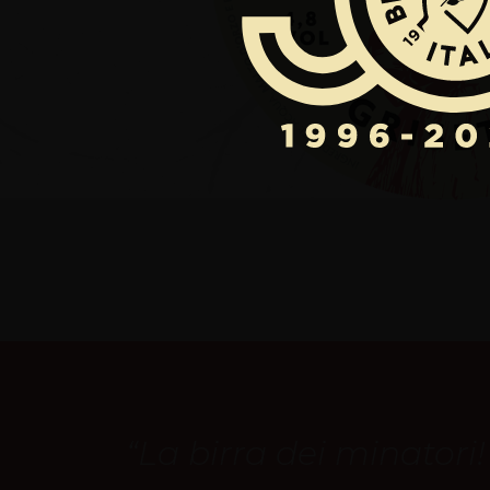
“La birra dei minatori!