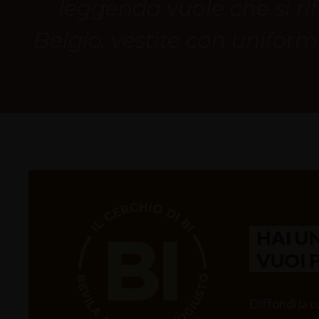
leggenda vuole che si rif
Belgio, vestite con uniformi
HAI U
VUOI 
Diffondi la cu