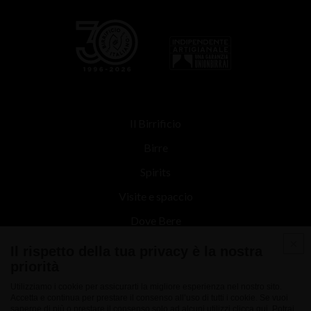
Il Birrificio
Birre
Spirits
Visite e spaccio
Dove Bere
Contatti
Il rispetto della tua privacy è la nostra
priorità
News
Utilizziamo i cookie per assicurarti la migliore esperienza nel nostro sito.
Accetta e continua per prestare il consenso all’uso di tutti i cookie. Se vuoi
saperne di più o prestare il consenso solo ad alcuni utilizzi
clicca qui
. Potrai