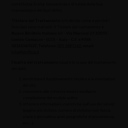
correttezza, liceità, trasparenza e di tutela della Sua
riservatezza e dei Suoi diritti.
Titolare del Trattamento
(chi decide come e perché i
Suoi dati sono trattati): Il Titolare del trattamento è
Nuovo Birrificio Italiano srl - Via Marconi 27 22070 -
Limido Comasco - (CO) - Italy - C.F. e P.IVA
02161560137
, Telefono:
031 5481162
, email:
info@birrificio.it
Finalità del trattamento
(qual è lo scopo del trattamento
dei dati)
:
monitorare il funzionamento tecnico e le prestazioni
del sito
rispondere alle richieste inviate mediante
compilazione del modulo online
ottenere informazioni statistiche sull'uso dei servizi
(pagine più visitate, numero di visitatori per fascia
oraria o giornaliera, aree geografiche di provenienza,
ecc…).