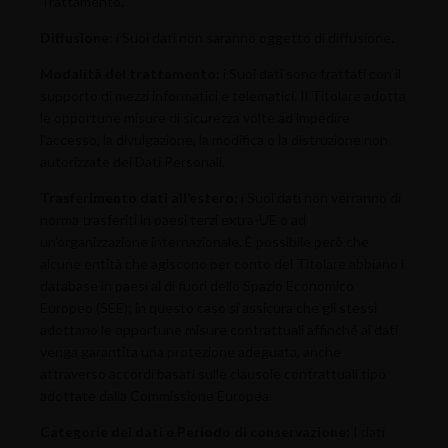
Trattamento.
Diffusione
: i Suoi dati non saranno oggetto di diffusione.
Modalità del trattamento:
i Suoi dati sono trattati con il
supporto di mezzi informatici e telematici. Il Titolare adotta
le opportune misure di sicurezza volte ad impedire
l’accesso, la divulgazione, la modifica o la distruzione non
autorizzate dei Dati Personali
.
Trasferimento dati all’estero
: i Suoi dati non verranno di
norma trasferiti in paesi terzi extra-UE o ad
un’organizzazione internazionale. È possibile però che
alcune entità che agiscono per conto del Titolare abbiano i
database in paesi al di fuori dello Spazio Economico
Europeo (SEE); in questo caso si assicura che gli stessi
adottano le opportune misure contrattuali affinché ai dati
venga garantita una protezione adeguata, anche
attraverso accordi basati sulle clausole contrattuali tipo
adottate dalla Commissione Europea.
Categorie dei dati e Periodo di conservazione:
I dati