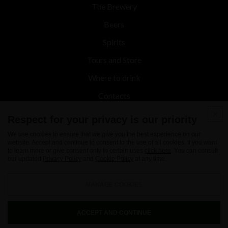
The Brewery
Beers
Spirits
Tours and Store
Where to drink
Contacts
News
Respect for your privacy is our priority
We use cookies to ensure that we give you the best experience on our
website. Accept and continue to consent to the use of all cookies. If you want
to learn more or give consent only to certain uses
click here
. You can consult
our updated
Privacy Policy
and
Cookie Policy
at any time.
MANAGE COOKIES
Nuovo Birrificio Italiano srl - Via Marconi 27 22070 - Limido Comasco - (CO) -
Italy - Fiscal Code and VAT Number 02161560137
ACCEPT AND CONTINUE
Cookies
Privacy
Credits