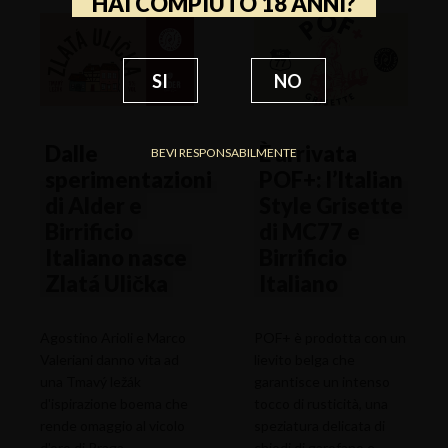
HAI COMPIUTO 18 ANNI?
SI
NO
Dalle
È arrivata
BEVI RESPONSABILMENTE
sperimentazioni
POF+: l’Italian
di Alder e
Style Grisette
Birrificio
di MC77 e
Italiano nasce
Birrificio
Zlatá Ulička
Italiano
Agostino Arioli e Marco
POF+ è prodotta con un
Valeriani danno vita ad
lievito belga che
una Tmavý ležák
garantisce un intenso
d'ispirazione boema che
tocco di rusticità, una
rende omaggio al vicolo
speziatura delicata di
d'oro di Praga,
chiodi di garofano e