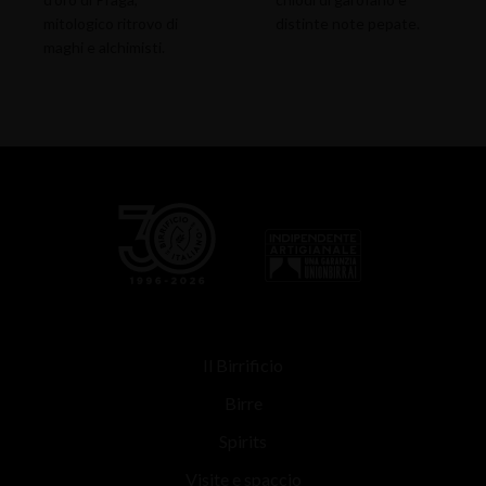
mitologico ritrovo di
distinte note pepate.
maghi e alchimisti.
Il Birrificio
Birre
Spirits
Visite e spaccio