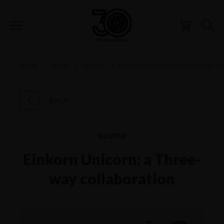
HOME
NEWS
NOVITA'
EINKORN UNICORN: A THREE-WAY C
BACK
NOVITA'
Einkorn Unicorn: a Three-
way collaboration