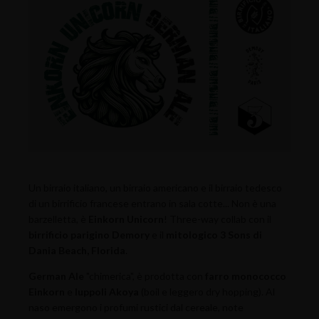
Un birraio italiano, un birraio americano e il birraio tedesco
di un birrificio francese entrano in sala cotte... Non è una
barzelletta, è
Einkorn Unicorn
! Three-way collab con il
birrificio parigino Demory
e il
mitologico 3 Sons di
Dania Beach, Florida
.
German Ale
"chimerica", è prodotta con
farro monococco
Einkorn
e
luppoli Akoya
(boil e leggero dry hopping). Al
naso emergono i profumi rustici dal cereale, note