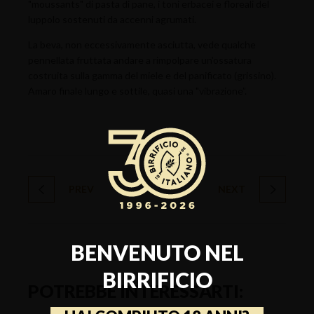
"moussants" di pasta di pane, i toni erbacei e floreali del
luppolo sostenuti da accenni agrumati.
La beva, non eccessivamente asciutta, vede qualche
pennellata fruttata andare a rimpolpare un'ossatura
costruita sulla gamma del miele e del panificato (grissino).
Amaro finale lungo e sottile, quasi una "vibrazione”.
PREV
NEXT
BENVENUTO NEL
BIRRIFICIO
POTREBBE INTERESSARTI: