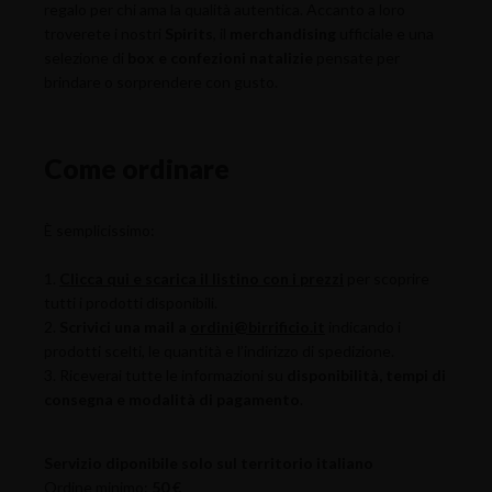
regalo per chi ama la qualità autentica. Accanto a loro
troverete i nostri
Spirits
, il
merchandising
ufficiale e una
selezione di
box e confezioni natalizie
pensate per
brindare o sorprendere con gusto.
Come ordinare
È semplicissimo:
1.
Clicca qui
e scarica il listino con i prezzi
per scoprire
tutti i prodotti disponibili.
2.
Scrivici una
mail a
ordini@birrificio.it
indicando i
prodotti scelti, le quantità e l’indirizzo di spedizione.
3. Riceverai tutte le informazioni su
disponibilità, tempi di
consegna e modalità di pagamento
.
Servizio diponibile solo sul territorio italiano
Ordine minimo:
50 €