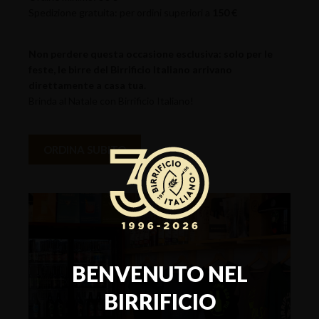
Spedizione gratuita: per ordini superiori a
150 €
Non perdere questa occasione esclusiva: solo per le
feste, le birre del Birrificio Italiano arrivano
direttamente a casa tua.
Brinda al Natale con Birrificio Italiano!
ORDINA SUBITO
BENVENUTO NEL
BIRRIFICIO