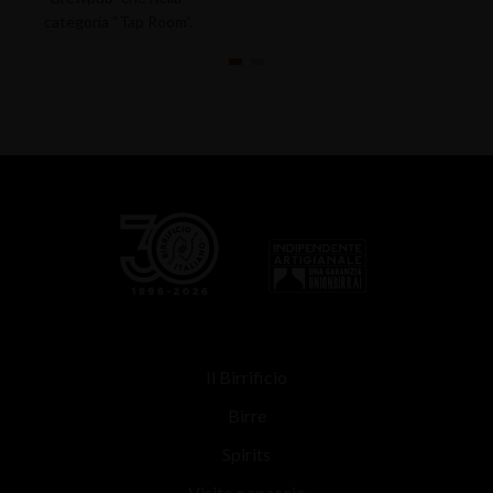
categoria “Tap Room”.
Il Birrificio
Birre
Spirits
Visite e spaccio