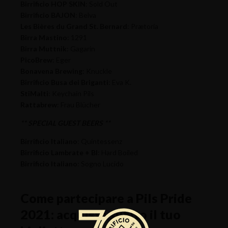
Birrificio HOP SKIN
: Sold Out
Birrificio BAJON
: Belva
Les Bières du Grand St. Bernard
: Prætoria
Birra Mastino
: 1291
Birra Muttnik
: Gagarin
PicoBrew
: Eger
Bonavena Brewing
: Knuckle
Birrificio Busa dei Briganti
: Eva K.
StiMalti
: Keychain Pils
Rattabrew
: Frau Blücher
** SPECIAL GUEST BEERS **
Birrificio Italiano
: Quintessenz
Birrificio Lambrate + BI
: Hard Boiled
Birrificio Italiano
: Sogno Lucido
Come partecipare a Pils Pride
2021: acquista subito il tuo