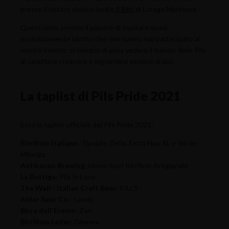
presso il nostro storico locale
Il Birri
di Lurago Marinone.
Quest’anno avremo il piacere di ospitare quasi
esclusivamente birrifici che non hanno mai partecipato al
nostro evento: ci riempie di gioia vedere il mondo delle Pils
di carattere crescere e ingrandirsi sempre di più!
La taplist di Pils Pride 2021
Ecco la taplist ufficiale del Pils Pride 2021:
Birrificio Italiano
: Tipopils, Delia, Extra Hop XL e Verde
Milonga
Antikorpo Brewing
: Home Spot Birrificio Artigianale
La Buttiga
: Pils In Love
The Wall - Italian Craft Beer
: PILLS
Alder Beer Co.
: Lewis
Birra dell'Eremo
: Zoe
Birrificio Leder
: Ginevra