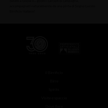
Siediti a tavola e... goditi i carciofi di campagna,
accompagnati naturalmente da una pinta di Sogno Lucido
Birrificio Italiano!
Il Birrificio
Birre
Spirits
Visite e spaccio
Dove Bere