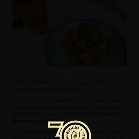
Se ti piace bere la nuova
Sogno Lucido
, aspetta di scoprire
che cosa può combinare in cucina!
Ti proponiamo la nostra
ricetta dei carciofi di campagna
,
un piatto semplice e veloce da preparare, che acquisisce
profumi intensi e sorprendenti con l’aggiunta della nostra
birra artigianale Double Pils
.
Per quattro persone ti serviranno innanzitutto 8 carciofi:
puliscili accuratamente e tagliali a spicchi. Metti a rosolare