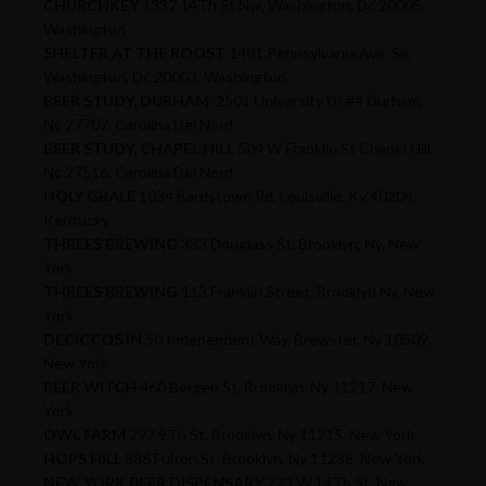
CHURCHKEY
1337 14Th St Nw, Washington, Dc 20005,
Washington
SHELTER AT THE ROOST
1401 Pennsylvania Ave. Se,
Washington, Dc 20003, Washington
BEER STUDY, DURHAM
2501 University Dr #4 Durham,
Nc 27707, Carolina Del Nord
BEER STUDY, CHAPEL HILL
504 W Franklin St Chapel Hill,
Nc 27516, Carolina Del Nord
HOLY GRALE
1034 Bardstown Rd, Louisville, Ky 40204,
Kentucky
THREES BREWING
333 Douglass St. Brooklyn, Ny, New
York
THREES BREWING
113 Franklin Street, Brooklyn Ny, New
York
DECICCOS IN
50 Independent Way, Brewster, Ny 10509,
New York
BEER WITCH
460 Bergen St, Brooklyn, Ny 11217, New
York
OWL FARM
297 9Th St, Brooklyn, Ny 11215, New York
HOPS HILL
886 Fulton St, Brooklyn, Ny 11238, New York
NEW YORK BEER DISPENSARY
223 W 14Th St, New