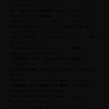
Ca 92101, California
BOTTLECRAFT NORTH PARK
3007 University Ave, San
Diego, Ca 92104, California
LUPULO
233 Cathcart St, Santa Cruz, Ca 95060, California
BOCK BAR
18912 Brookhurst St, Fountain Valley, Ca
92708, California
ERNIE'S TIN BAR
5100 Lakeville Hwy, Petaluma, Ca 94954,
California
GOURMET HAUS STAUDT
1532, 2615 Broadway,
Redwood City, Ca 94063, California
LAMA DOG
116 Santa Barbara St, Santa Barbara, Ca
93101, California
LAMA DOG
3435 State Street, Santa Barbara 93105 Ca,
California
SABATINIS
16 Catherine St Exeter Pa, Pennsylvania
INDEPENDENT BREWING COMPANY
1704 Shady Ave,
Pittsburgh, Pa 15217, Pennsylvania
LORELEI
124 South Highland Avenue, Pittsburgh, Pa,
15206, Pennsylvania
GOLDEN AGE BEER COMPANY
337 E 8Th Ave,