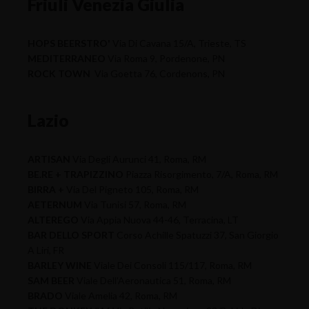
Friuli Venezia Giulia
HOPS BEERSTRO'
Via Di Cavana 15/A, Trieste, TS
MEDITERRANEO
Via Roma 9, Pordenone, PN
ROCK TOWN
Via Goetta 76, Cordenons, PN
Lazio
ARTISAN
Via Degli Aurunci 41, Roma, RM
BE.RE + TRAPIZZINO
Piazza Risorgimento, 7/A, Roma, RM
BIRRA +
Via Del Pigneto 105, Roma, RM
AETERNUM
Via Tunisi 57, Roma, RM
ALTEREGO
Via Appia Nuova 44-46, Terracina, LT
BAR DELLO SPORT
Corso Achille Spatuzzi 37, San Giorgio
A Liri, FR
BARLEY WINE
Viale Dei Consoli 115/117, Roma, RM
SAM BEER
Viale Dell'Aeronautica 51, Roma, RM
BRADO
Viale Amelia 42, Roma, RM