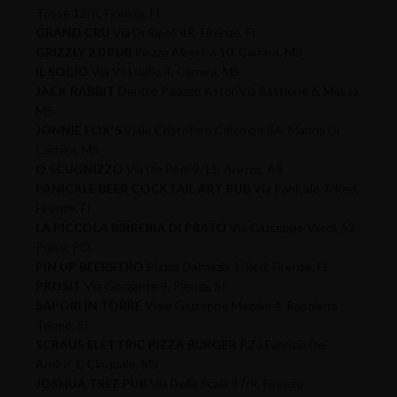
Tosse 12/R, Firenze, FI
GRAND CRU
Via Di Ripoli 4R, Firenze, FI
GRIZZLY 2,0 PUB
Piazza Alberica 10, Carrara, MS
IL SOCIO
Via Vii Luglio 4, Carrara, MS
JACK RABBIT
Dentro Palazzo Astor Via Bastione 6, Massa,
MS
JONNIE FOX'S
Viale Cristoforo Colombo 8A, Marina Di
Carrara, MS
O SCUGNIZZO
Via De Redi 9/11, Arezzo, AR
PANICALE BEER COCKTAIL ART PUB
Via Panicale 7/Red,
Firenze, FI
LA PICCOLA BIRRERIA DI PRATO
Via Giuseppe Verdi, 52,
Prato, PO
PIN UP BEERSTRO
Piazza Dalmazia 1/Red, Firenze, FI
PROSIT
Via Gozzante 9, Pienza, SI
SAPORI IN TORRE
Viale Giuseppe Mazzini 4, Rapolano
Terme, SI
SCRAUS ELETTRIC PIZZA BURGER
P.Za Fabrizio De
Andre' 1, Cinquale, MS
JOSHUA TREE PUB
Via Della Scala 37/R, Firenze