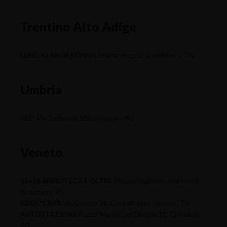
Trentino Alto Adige
LENO KLANDESTINO
Localita' Sega 2, Trambileno, TN
Umbria
EBE'
Via Settevalli 560, Perugia , PG
Veneto
15•16 BIRROTECA E OLTRE
Piazza Guglielmo Marconi 9,
Arzignano, VI
ARGE'S BAR
Via Centro 34, Castelfranco Veneto, TV
AUTOSTAZIONE
Piazza Martiri Del Grappa 11, Cittadella,
PD