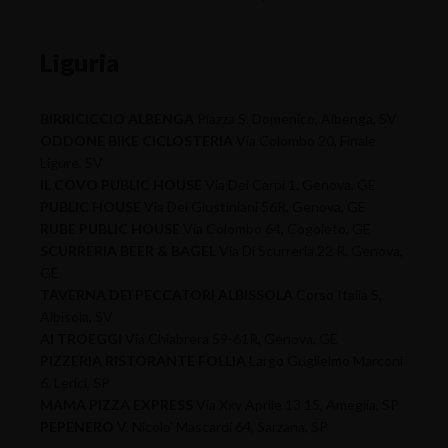
Liguria
BIRRICICCIO ALBENGA
Piazza S. Domenico, Albenga, SV
ODDONE BIKE CICLOSTERIA
Via Colombo 20, Finale
Ligure, SV
IL COVO PUBLIC HOUSE
Via Dei Carpi 1, Genova, GE
PUBLIC HOUSE
Via Dei Giustiniani 56R, Genova, GE
RUBE PUBLIC HOUSE
Via Colombo 64, Cogoleto, GE
SCURRERIA BEER & BAGEL
Via Di Scurreria 22 R, Genova,
GE
TAVERNA DEI PECCATORI ALBISSOLA
Corso Italia 5,
Albisola, SV
AI TROEGGI
Via Chiabrera 59-61R, Genova, GE
PIZZERIA RISTORANTE FOLLIA
Largo Guglielmo Marconi
6, Lerici, SP
MAMA PIZZA EXPRESS
Via Xxv Aprile 13 15, Ameglia, SP
PEPENERO
V.
Nicolo' Mascardi 64, Sarzana, SP