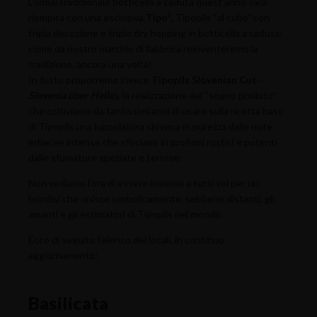
L’ormai tradizionale botticella a caduta quest’anno sarà
riempita con una esclusiva
Tipo³
, Tipopils “al cubo” con
tripla decozione e triplo dry hopping in botticella a caduta:
come da nostro marchio di fabbrica reinventeremo la
tradizione, ancora una volta!
In fusto proporremo invece
Tipopils Slovenian Cut -
Slovenia über Helles
, la realizzazione del “sogno proibito”
che coltiviamo da tantissimi anni di usare sulla ricetta base
di Tipopils una luppolatura slovena in purezza dalle note
erbacee intense che sfociano in profumi rustici e potenti
dalle sfumature speziate e terrose.
Non vediamo l’ora di essere insieme a tutti voi per un
brindisi che unisce simbolicamente, sebbene distanti, gli
amanti e gli estimatori di Tipopils nel mondo.
Ecco di seguito l’elenco dei locali, in continuo
aggiornamento:
Basilicata