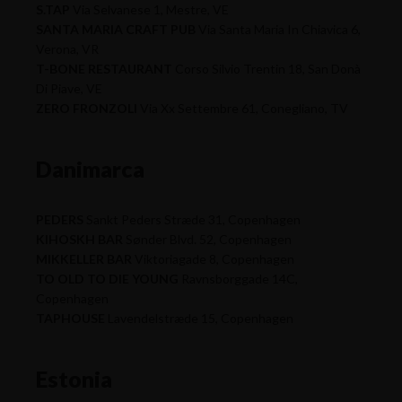
S.TAP
Via Selvanese 1, Mestre, VE
SANTA MARIA CRAFT PUB
Via Santa Maria In Chiavica 6,
Verona, VR
T-BONE RESTAURANT
Corso Silvio Trentin 18, San Donà
Di Piave, VE
ZERO FRONZOLI
Via Xx Settembre 61, Conegliano, TV
Danimarca
PEDERS
Sankt Peders Stræde 31, Copenhagen
KIHOSKH BAR
Sønder Blvd. 52, Copenhagen
MIKKELLER BAR
Viktoriagade 8, Copenhagen
TO OLD TO DIE YOUNG
Ravnsborggade 14C,
Copenhagen
TAPHOUSE
Lavendelstræde 15, Copenhagen
Estonia