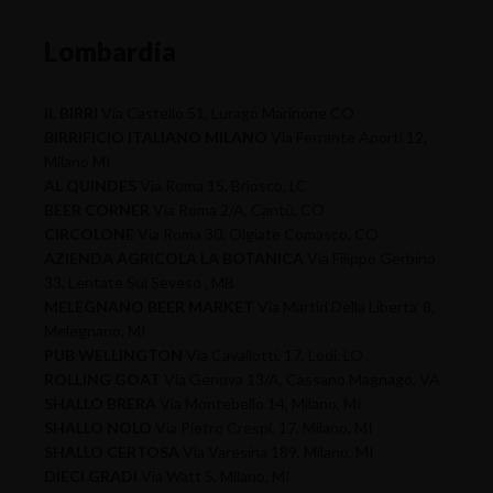
Lombardia
IL BIRRI
Via Castello 51, Lurago Marinone CO
BIRRIFICIO ITALIANO MILANO
Via Ferrante Aporti 12,
Milano MI
AL QUINDES
Via Roma 15, Briosco, LC
BEER CORNER
Via Roma 2/A, Cantù, CO
CIRCOLONE
Via Roma 30, Olgiate Comasco, CO
AZIENDA AGRICOLA LA BOTANICA
Via Filippo Gerbino
33, Lentate Sul Seveso , MB
MELEGNANO BEER MARKET
Via Martiri Della Liberta' 8,
Melegnano, MI
PUB WELLINGTON
Via Cavallotti, 17, Lodi, LO
ROLLING GOAT
Via Genova 13/A, Cassano Magnago, VA
SHALLO BRERA
Via Montebello 14, Milano, MI
SHALLO NOLO
Via Pietro Crespi, 17, Milano, MI
SHALLO CERTOSA
Via Varesina 189, Milano, MI
DIECI GRADI
Via Watt 5, Milano, MI