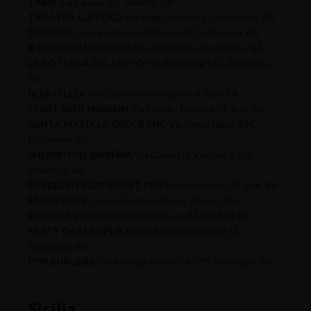
TABIR
Via Cavour 35, Taranto, TA
TANA DEL LUPPOLO
Via Luigi Cadorna 10, Monopoli, BA
DUOMO
Corso Federico Ii Di Svevia 92, Altamura, BA
IL GUERCIO DI PUGLIA
Via Imbriani 6, Alberobello, BA
LA BOTTEGA DEL LUPPO
Via Almirante 113, Altamura,
BA
BEERTELLER
Via Gaetano Postiglione 4, Bari, BA
YEAST BEER MISSION
Via Camillo Rosalba 49, Bari, BA
SANTA MATIA LA GRECA SNC
Via Santa Maria 104,
Putignano, BA
SHERWOOD BIRRERIA
Via Caduti Di Via Fani 3/5/7,
Altamura, BA
BURBEERO INDIPENDET PUB
Piazza Massari 27, Bari, BA
FAROS CAFE'
Largo Giordano Bruno 26, Bari, BA
BIRRERIA WINDINGO
Via Amoruso 31/33, Bari, BA
STATT GASTROPUB
Piazza Xx Settembre N°25,
Rutigliano, BA
POP BURGERS
Via Remigio Ferretti 83/85, Monopoli, BA
Sicilia