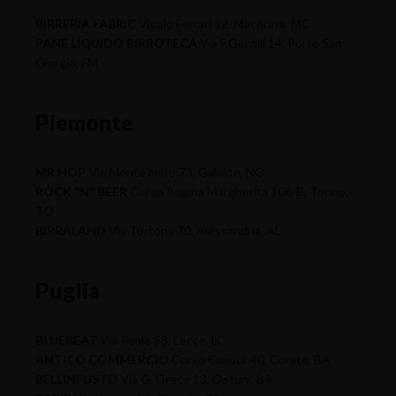
BIRRERIA FABRIC
Vicolo Ferrari 12, Macerata, MC
PANE LIQUIDO BIRROTECA
Via F.Gentili 14, Porto San
Giorgio, FM
Piemonte
MR HOP
Via Monte Nero 73, Galliate, NO
ROCK "N" BEER
Corso Regina Margherita 108/B, Torino,
TO
BIRRALAND
Via Tortona 70, Alessandria, AL
Puglia
BLUEBEAT
Via Reale 58, Lecce, LC
ANTICO COMMERCIO
Corso Cavour 40, Corato, BA
BELLINFUSTO
Via G. Greco 13, Ostuni, BR