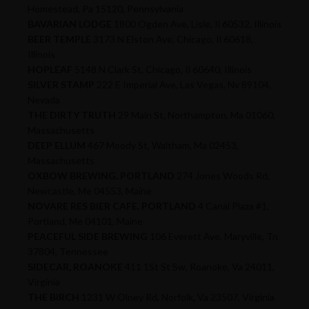
Homestead, Pa 15120, Pennsylvania
BAVARIAN LODGE
1800 Ogden Ave, Lisle, Il 60532, Illinois
BEER TEMPLE
3173 N Elston Ave, Chicago, Il 60618,
Illinois
HOPLEAF
5148 N Clark St, Chicago, Il 60640, Illinois
SILVER STAMP
222 E Imperial Ave, Las Vegas, Nv 89104,
Nevada
THE DIRTY TRUTH
29 Main St, Northampton, Ma 01060,
Massachusetts
DEEP ELLUM
467 Moody St, Waltham, Ma 02453,
Massachusetts
OXBOW BREWING. PORTLAND
274 Jones Woods Rd,
Newcastle, Me 04553, Maine
NOVARE RES BIER CAFE. PORTLAND
4 Canal Plaza #1,
Portland, Me 04101, Maine
PEACEFUL SIDE BREWING
106 Everett Ave, Maryville, Tn
37804, Tennessee
SIDECAR, ROANOKE
411 1St St Sw, Roanoke, Va 24011,
Virginia
THE BIRCH
1231 W Olney Rd, Norfolk, Va 23507, Virginia