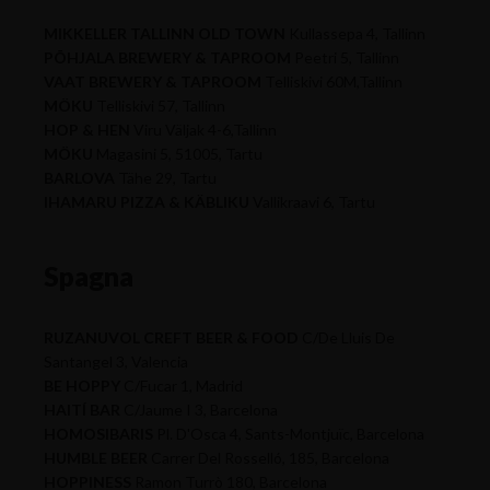
MIKKELLER TALLINN OLD TOWN
Kullassepa 4, Tallinn
PÕHJALA BREWERY & TAPROOM
Peetri 5, Tallinn
VAAT BREWERY & TAPROOM
Telliskivi 60M,Tallinn
MÖKU
Telliskivi 57, Tallinn
HOP & HEN
Viru Väljak 4-6,Tallinn
MÖKU
Magasini 5, 51005, Tartu
BARLOVA
Tähe 29, Tartu
IHAMARU PIZZA & KÄBLIKU
Vallikraavi 6, Tartu
Spagna
RUZANUVOL CREFT BEER & FOOD
C/De Lluis De
Santangel 3, Valencia
BE HOPPY
C/Fucar 1, Madrid
HAITÍ BAR
C/Jaume I 3, Barcelona
HOMOSIBARIS
Pl. D'Osca 4, Sants-Montjuïc, Barcelona
HUMBLE BEER
Carrer Del Rosselló, 185, Barcelona
HOPPINESS
Ramon Turrò 180, Barcelona