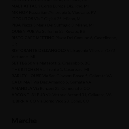
MALT ATTACK
Corso Europa 142, Rho, MI
MR HOP
Piazza Sant'Ambrogio 5, Vigevano, PV
ITTOLITOS
Via F. Olgiati 25, Milano, MI
PIBA
Piazza S.Maria Del Suffragio 3, Milano, MI
QUEEN PUB
Via Solferino 53, Rovato, BS
RISTO CAFÈ MEETING
Piazza Del Comune 6, Castelleone,
CR
RISTORANTE DELL'ANGOLO
Via Eugenio Villoresi 71/73 ,
Vittuone , MI
SETTE&50
Via Matteotti 2, Grassobbio, BG
THE KITCHEN
Via Trento 1, Casorezzo, MI
BARLEY HOUSE
Via San Giovanni Bosco 5, Gallarate VA
CA DI MAT
Via Diaz Armando 5, Gornate VA
AMANDLA
Via Ronzoni 23, Cermenate, CO
ARCONTI 31 PUB
Via Vittorio Arconti 31, Gallarate, VA
IL BIRRIVICO
Via Borgo Vico 28, Como, CO
Marche