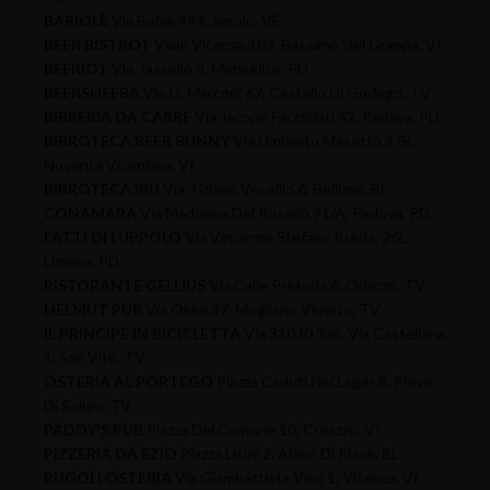
BARIOLÈ
Via Bafile 444, Jesolo, VE
BEER BISTROT
Viale Vicenza 102, Bassano Del Grappa, VI
BEERIOT
Via Tassello 3, Monselice, PD
BEERSHEEBA
Via G. Marconi 67, Castello Di Godego, TV
BIRRERIA DA CARRE
Via Jacopo Facciolati 42, Padova, PD
BIRROTECA BEER BUNNY
Via Umberto Masotto 37B,
Noventa Vicentina, VI
BIRROTECA IBU
Via Tiziano Vecellio 6, Belluno, BL
CONAMARA
Via Madonna Del Rosario 91/A, Padova, PD
FATTI DI LUPPOLO
Via Vincenzo Stefano Breda, 26L,
Limena, PD
RISTORANTE GELLIUS
Via Calle Pretoria 6, Oderzo, TV
HELMUT PUB
Via Olme 37, Mogliano Veneto, TV
IL PRINCIPE IN BICICLETTA
Via 31030 San, Via Castellana
1, San Vito, TV
OSTERIA AL PORTEGO
Piazza Caduti Nei Lager 8, Pieve
Di Soligo, TV
PADDY'S PUB
Piazza Del Comune 10, Creazzo, VI
PIZZERIA DA EZIO
Piazza Licini 2, Alano Di Piave, BL
RUGOLI OSTERIA
Via Giambattista Vico 1, Vicenza, VI