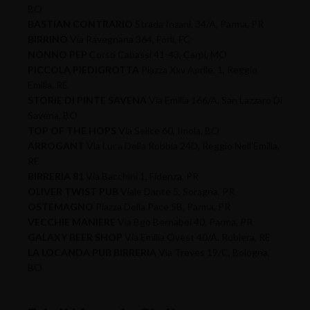
BO
BASTIAN CONTRARIO
Strada Inzani, 34/A, Parma, PR
BIRRINO
Via Ravegnana 364, Forli, FC
NONNO PEP
Corso Cabassi 41-43, Carpi, MO
PICCOLA PIEDIGROTTA
Piazza Xxv Aprile, 1, Reggio
Emilia, RE
STORIE DI PINTE SAVENA
Via Emilia 166/A, San Lazzaro Di
Savena, BO
TOP OF THE HOPS
Via Selice 60, Imola, BO
ARROGANT
Via Luca Della Robbia 24D, Reggio Nell'Emilia,
RE
BIRRERIA 81
Via Bacchini 1, Fidenza, PR
OLIVER TWIST PUB
Viale Dante 5, Soragna, PR
OSTEMAGNO
Piazza Della Pace 5B, Parma, PR
VECCHIE MANIERE
Via Bgo Bernabei 40, Parma, PR
GALAXY BEER SHOP
Via Emilia Ovest 40/A, Rubiera, RE
LA LOCANDA PUB BIRRERIA
Via Treves 19/C, Bologna,
BO