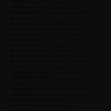
499 PUB
Via Giovio 1033, Verzago, CO
BAR CORALLO
Via Trieste 11, Credaro, BG
BEER GARAGE BG
Via Borgo Santa Caterina 36B,
Bergamo, BG
BELVEDERE
Via Giacomo Leopardi,25, Erba, CO
ISOLA DELLA BIRRA
Piazza Fidia,3, Milano, MI
BIRRE DAL MONDO
Via Tonale 35A, Albano
Sant'Alessandro, BG
BIRRERIA LA PULCE
Via Tartaglia 51, Brescia, BS
BRAUHAUS
Via Ferruccio 15, Legnano, MI
BRUTUS PUB
Via Delle Repubblica 163, Sarezzo, BS
BUSKER'S PUB
Piazzale Degli Alpini 3, Schilpario, BG
CITRA
Piazza Carlo Donegani 4, Milano, MI
CRAZY PUB
Via Torino 20, Casorate Sempione , VA
CASCINA MUSCHIONA
Via Cascina Muschiona 22,
Origgio, VA
DREAM BAR
Via Gaetano Donizetti 1G, Valbrembo , BG
GOZZOVIGLIO
Via Giuseppe Garibaldi 59, Como, CO
HOPDUVEL
Via Broggini 4, Milano, MI
LA BUCA
Via Piave 11, Leffe, BG
LA CIOCCO
Piazza Roma 30, Cremona, CR