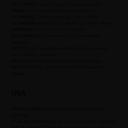
CAL FORNER
Carrer Progrés 3 , Carme, Barcelona
SINGLOT
C/C Correu 12, Villanova I La Geltru'
LA CANIBAL
C. De Argumosa, 28 Centro, Madrid
LA MUNDIAL
Mercado De Chamartín, C/ Bolivia 9, Madrid
MARIPEPA C.
De Jesús 7, Centro, Madrid
BEERCORNER C.
Del Heroísmo 2, Casco Antiguo,
Zaragoza
HOPPY C.
De Casto Méndez Núñez 36, Bajo Izquierda,
Casco Antiguo, Zaragoza
BIHOTZ CAFÉ
Arechaga Kalea 6, Ibaiondo, Bilbao
GRIFO PERITA C.
La Fuensanta 4, 29640 Fuengirola,
Málaga
USA
FINN'S MANOR
2927 Larimer St, Denver, Co 80205,
Colorado
DEAD RECKONING
815 J St. Arcata, Ca 95521, California
BOTTLECRAFT LITTLE ITALY
2252 India St, San Diego,