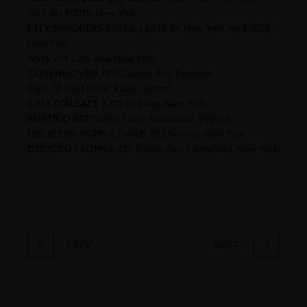
York, Ny 10011, New York
CITY SWIGGERS
320 East 86Th St, New York, Ny 10028,
New York
AS IS
734 10th Ave, New York
COVENHOVEN
730 Classon Ave, Brooklyn
OEC
7A Fox Hollow Road, Oxford
CAFE D’ALSACE
1703 2nd Ave, New York
RUSTICO 827
Slaters Lane, Alexandria, Virginia
DECICCO+ SONS
1 266 US 202 Somers, New York
DECICCO+ SONS
1 214 Palmer Ave, Larchmont, New York
PREV
NEXT