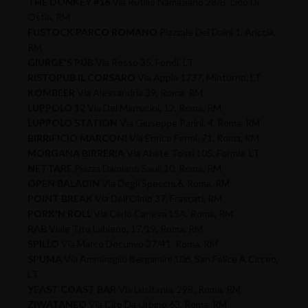
THE DONKEY #16
Via Rutilio Namaziano 28/B, Lido Di
Ostia, RM
FUSTOCK PARCO ROMANO
Piazzale Dei Daini 1, Ariccia,
RM
GIURGE'S PUB
Via Rosso 35, Fondi, LT
RISTOPUB IL CORSARO
Via Appia 1737, Minturno, LT
KOMBEER
Via Alessandria 39, Roma, RM
LUPPOLO 12
Via Dei Marrucini, 12, Roma, RM
LUPPOLO STATION
Via Giuseppe Parini, 4, Roma, RM
BIRRIFICIO MARCONI
Via Enrico Fermi, 71, Roma, RM
MORGANA BIRRERIA
Via Abate Tosti 105, Formia, LT
NETTARE
Piazza Damiano Sauli 10, Roma, RM
OPEN BALADIN
Via Degli Specchi,6, Roma, RM
POINT BREAK
Via Dell'Olmo 37, Frascati, RM
PORK'N ROLL
Via Carlo Caneva 15A, Roma, RM
RAB
Viale Tito Labieno, 17/19, Roma, RM
SPILLO
Via Marco Decumio 37/41, Roma, RM
SPUMA
Via Ammiraglio Bergamini 106, San Felice A Circeo,
LT
YEAST COAST BAR
Via Lusitania, 29B, Roma, RM
ZIWATANEO
Via Ciro Da Urbino 63, Roma, RM