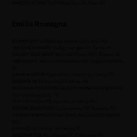
MMIEZ & SOUND Via Di Mezzo Est, 14, Angri, SA
Emilia Romagna
NONNO PEP
Via Bollitora Interna 120, Carpi, MO
VECCHIE MANIERE
Via Bgo Bernabei 40, Parma, PR
GALAXY BEER SHOP
Via Emilia Ovest, 40/A, Rubiera, RE
ARROGANT
Via Luca Della Robbia 24D, Reggio Nell'Emilia,
RE
CAFFE MAESTRI
Piazza Athos Maestri 19, Parma, PR
BIRRERIA 81
Via Bacchini 1, Fidenza, PR
RISTORANTE PIZZERIA LA CAPANNINA
Via Argini Nord
16, Montechiarugolo, PR
TOP OF THE HOPS
Via Selice 60, Imola, BO
ASTRAL BEERS PUB
Via Castiglione 13B, Bologna, BO
STORIEDIPINTE
Via Emilia 166/A, San Lazzaro Di Savena,
BO
IL MOLO
Via Contrari 36, Ferrara, FE
GULLIVER PUB
Via La Spezia 1C, Collecchio, PR