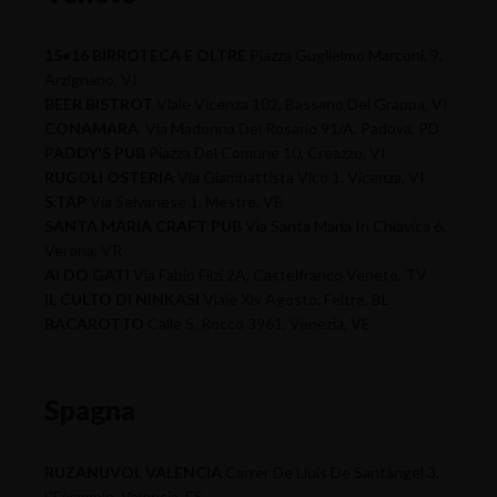
15•16 BIRROTECA E OLTRE
Piazza Guglielmo Marconi, 9,
Arzignano, VI
BEER BISTROT
Viale Vicenza 102, Bassano Del Grappa, VI
CONAMARA
Via Madonna Del Rosario 91/A, Padova, PD
PADDY'S PUB
Piazza Del Comune 10, Creazzo, VI
RUGOLI OSTERIA
Via Giambattista Vico 1, Vicenza, VI
S.TAP
Via Selvanese 1, Mestre, VE
SANTA MARIA CRAFT PUB
Via Santa Maria In Chiavica 6,
Verona, VR
AI DO GATI
Via Fabio Filzi 2A, Castelfranco Veneto, TV
IL CULTO DI NINKASI
Viale Xiv Agosto, Feltre, BL
BACAROTTO
Calle S. Rocco 3961, Venezia, VE
Spagna
RUZANUVOL VALENCIA
Carrer De Lluís De Santàngel 3,
L'Eixample, Valencia, ES