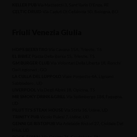
KELLER PUB
Via Matteotti 3, Sant'Ilario D'Enza, RE
CELTIC DRUID
Via Caduti Di Cefalonia 5D, Bologna, BO
Friuli Venezia Giulia
HOPS BEERSTRO
Via Cavana 15A, Trieste, TS
EL BIBIEZ
Piazza Della Borsa 15, Trieste, TS
GM BURGER CLUB
Via Volontari Della Liberta 18, Ronchi
Dei Legionari , GO
LA CULLA DEL LUPPOLO
Viale Porpetto 4A, Lignano
Sabbiadoro , UD
LIVERPOOL
Via Degli Alpini 18, Opicina, TS
MR SMOKY DRINK&GRILL
Via Spilimbergo 184, Fagagna,
UD
PILUTTI'S STEAK HOUSE
Via Stiria 36, Udine, UD
TRINITY PUB
Vicolo Pulesi 7, Udine, UD
GENNI GE RISTOPUB
Via Adelaide Ristori 27, Cividale Del
Friuli, UD
ROCK TOWN
Via Goetta 76, Cordenons, PN