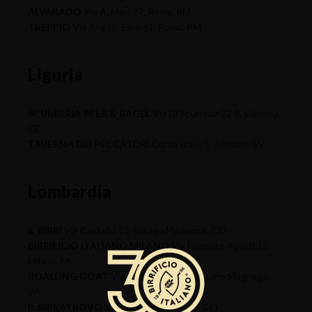
ALVARADO
Via A. Mori 27, Roma, RM
TREPPIO
Via Angelo Emo 61, Roma, RM
Liguria
SCURRERIA BEER & BAGEL
Via Di Scurreria 22 R, Genova,
GE
TAVERNA DEI PECCATORI
Corso Italia 5, Albisola, SV
Lombardia
IL BIRRI
Via Castello 51, Lurago Marinone, CO
BIRRIFICIO ITALIANO MILANO
Via Ferrante Aporti 12,
Milano, MI
ROALLING GOAT
Via Genova 13/A, Cassano Magnago,
VA
IL BIRRATROVO
Via Carducci, 3, Como, CO