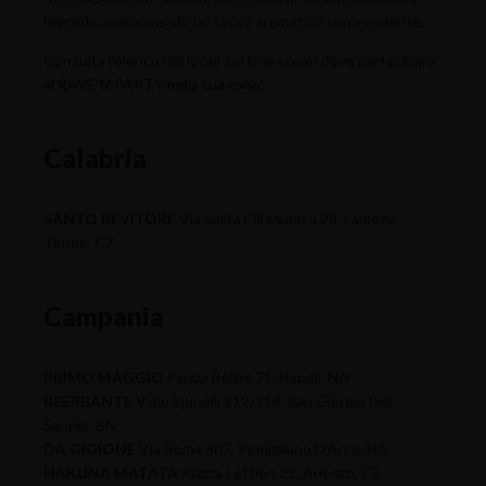
Nigredo aggiungendo un tocco aromatico sorprendente.
Consulta l’elenco dei locali sotto e scopri dove partecipare
al RAVE’N’PARTY nella tua zona!
Calabria
SANTO BEVITORE
Via Salita F.lli Muraca 28, Lamezia
Terme, CZ
Campania
PRIMO MAGGIO
Piazza Bellini 71, Napoli, NA
BEERBANTE
Viale Spinelli 212/214, San Giorgio Del
Sannio, BN
DA GIGIONE
Via Roma 307, Pomigliano D'Arco, NA
HAKUNA MATATA
Piazza Lettieri,22, Arienzo, CE