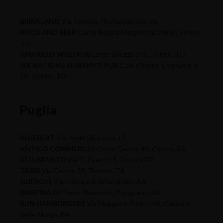
BIRRALAND
Via Tortona 70, Alessandria, AL
ROCK AND BEER
Corso Regina Margherita 108/B, Torino,
TO
AMARILLO WILD PUB
Largo Saluzzo 34C, Torino, TO
SIX NATIONS MURPHY'S PUB
C.So Vittorio Emanuele Ii
28, Torino , TO
Puglia
BLUEBEAT
Via Reale 58, Lecce, LE
ANTICO COMMERCIO
Corso Cavour 40, Corato, BA
BELLINFUSTO
Via G. Greco 13, Ostuni, BR
TABIR
Via Cavour 35, Taranto, TA
GUERCIO
Via Imbriani 6, Alberobello, BA
BIRRERIA OI
Piazza Plebiscito, Putignano, BA
BUN HAMBURGERS
Via Maggiore Turitto 68, Cassano
Delle Murge, BA