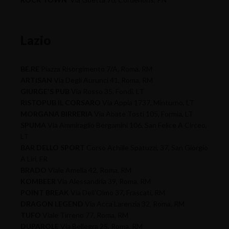
Lazio
BE.RE
Piazza Risorgimento 7/A, Roma, RM
ARTISAN
Via Degli Aurunci 41, Roma, RM
GIURGE'S PUB
Via Rosso 35, Fondi, LT
RISTOPUB IL CORSARO
Via Appia 1737, Minturno, LT
MORGANA BIRRERIA
Via Abate Tosti 105, Formia, LT
SPUMA
Via Ammiraglio Bergamini 106, San Felice A Circeo,
LT
BAR DELLO SPORT
Corso Achille Spatuzzi, 37, San Giorgio
A Liri, FR
BRADO
Viale Amelia 42, Roma, RM
KOMBEER
Via Alessandria 39, Roma, RM
POINT BREAK
Via Dell'Olmo 37, Frascati, RM
DRAGON LEGEND
Via Acca Larenzia 32, Roma, RM
TUFO
Viale Tirreno 77, Roma, RM
DUPAROLE
Via Bellegra 25, Roma, RM