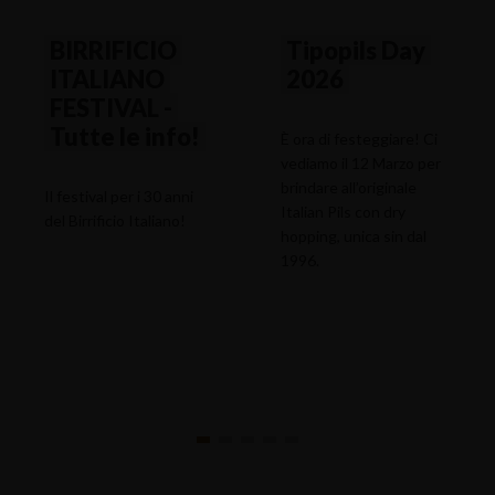
BIRRIFICIO
Tipopils Day
ITALIANO
2026
FESTIVAL -
Tutte le info!
È ora di festeggiare! Ci
vediamo il 12 Marzo per
brindare all’originale
Il festival per i 30 anni
Italian Pils con dry
del Birrificio Italiano!
hopping, unica sin dal
1996.