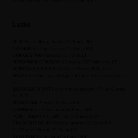
Lazio
BE.RE
Piazza Risorgimento 7/A, Roma, RM
ARTISAN
Via Degli Aurunci 41, Roma, RM
GIURGE'S PUB
Via Rosso 35, Fondi, LT
RISTOPUB IL CORSARO
Via Appia 1737, Minturno, LT
MORGANA BIRRERIA
Via Abate Tosti 105, Formia, LT
SPUMA
Via Ammiraglio Bergamini 106, San Felice A Circeo,
LT
BAR DELLO SPORT
Corso Achille Spatuzzi, 37, San Giorgio
A Liri, FR
BRADO
Viale Amelia 42, Roma, RM
KOMBEER
Via Alessandria 39, Roma, RM
POINT BREAK
Via Dell'Olmo 37, Frascati, RM
DRAGON LEGEND
Via Acca Larenzia 32, Roma, RM
TUFO
Viale Tirreno 77, Roma, RM
DUPAROLE
Via Bellegra 25, Roma, RM