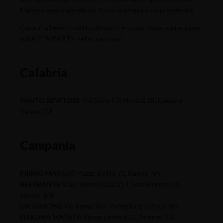
Nigredo aggiungendo un tocco aromatico sorprendente.
Consulta l’elenco dei locali sotto e scopri dove partecipare
al RAVE’N’PARTY nella tua zona!
Calabria
SANTO BEVITORE
Via Salita F.lli Muraca 28, Lamezia
Terme, CZ
Campania
PRIMO MAGGIO
Piazza Bellini 71, Napoli, NA
BEERBANTE
Viale Spinelli 212/214, San Giorgio Del
Sannio, BN
DA GIGIONE
Via Roma 307, Pomigliano D'Arco, NA
HAKUNA MATATA
Piazza Lettieri,22, Arienzo, CE