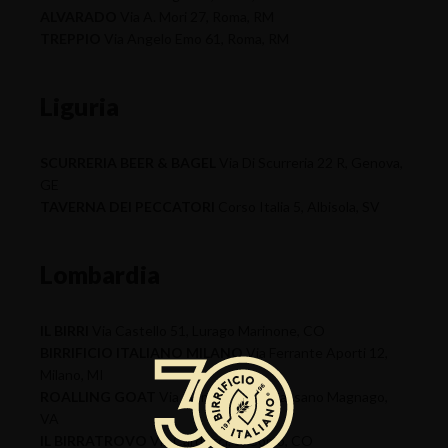
ALVARADO
Via A. Mori 27, Roma, RM
TREPPIO
Via Angelo Emo 61, Roma, RM
Liguria
SCURRERIA BEER & BAGEL
Via Di Scurreria 22 R, Genova,
GE
TAVERNA DEI PECCATORI
Corso Italia 5, Albisola, SV
Lombardia
IL BIRRI
Via Castello 51, Lurago Marinone, CO
BIRRIFICIO ITALIANO MILANO
Via Ferrante Aporti 12,
Milano, MI
ROALLING GOAT
Via Genova 13/A, Cassano Magnago,
VA
IL BIRRATROVO
Via Carducci, 3, Como, CO