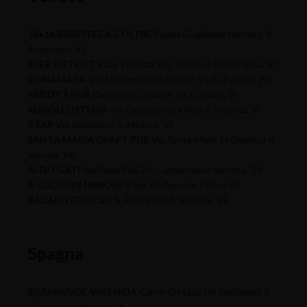
15•16 BIRROTECA E OLTRE
Piazza Guglielmo Marconi, 9,
Arzignano, VI
BEER BISTROT
Viale Vicenza 102, Bassano Del Grappa, VI
CONAMARA
Via Madonna Del Rosario 91/A, Padova, PD
PADDY'S PUB
Piazza Del Comune 10, Creazzo, VI
RUGOLI OSTERIA
Via Giambattista Vico 1, Vicenza, VI
S.TAP
Via Selvanese 1, Mestre, VE
SANTA MARIA CRAFT PUB
Via Santa Maria In Chiavica 6,
Verona, VR
AI DO GATI
Via Fabio Filzi 2A, Castelfranco Veneto, TV
IL CULTO DI NINKASI
Viale Xiv Agosto, Feltre, BL
BACAROTTO
Calle S. Rocco 3961, Venezia, VE
Spagna
RUZANUVOL VALENCIA
Carrer De Lluís De Santàngel 3,
L'Eixample, Valencia, ES