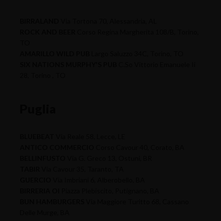
BIRRALAND
Via Tortona 70, Alessandria, AL
ROCK AND BEER
Corso Regina Margherita 108/B, Torino,
TO
AMARILLO WILD PUB
Largo Saluzzo 34C, Torino, TO
SIX NATIONS MURPHY'S PUB
C.So Vittorio Emanuele Ii
28, Torino , TO
Puglia
BLUEBEAT
Via Reale 58, Lecce, LE
ANTICO COMMERCIO
Corso Cavour 40, Corato, BA
BELLINFUSTO
Via G. Greco 13, Ostuni, BR
TABIR
Via Cavour 35, Taranto, TA
GUERCIO
Via Imbriani 6, Alberobello, BA
BIRRERIA OI
Piazza Plebiscito, Putignano, BA
BUN HAMBURGERS
Via Maggiore Turitto 68, Cassano
Delle Murge, BA