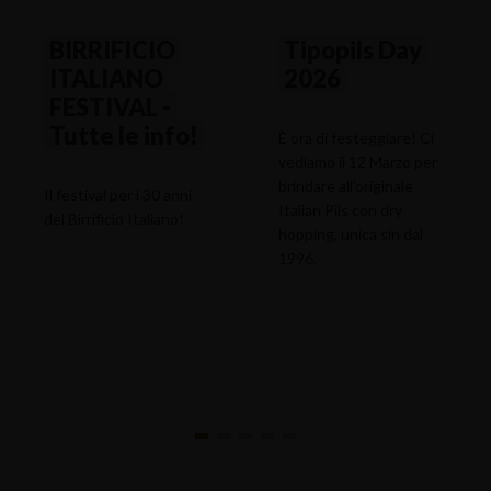
BIRRIFICIO
Tipopils Day
ITALIANO
2026
FESTIVAL -
Tutte le info!
È ora di festeggiare! Ci
vediamo il 12 Marzo per
brindare all’originale
Il festival per i 30 anni
Italian Pils con dry
del Birrificio Italiano!
hopping, unica sin dal
1996.