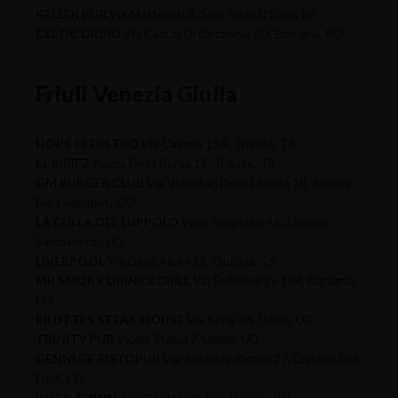
KELLER PUB
Via Matteotti 3, Sant'Ilario D'Enza, RE
CELTIC DRUID
Via Caduti Di Cefalonia 5D, Bologna, BO
Friuli Venezia Giulia
HOPS BEERSTRO
Via Cavana 15A, Trieste, TS
EL BIBIEZ
Piazza Della Borsa 15, Trieste, TS
GM BURGER CLUB
Via Volontari Della Liberta 18, Ronchi
Dei Legionari , GO
LA CULLA DEL LUPPOLO
Viale Porpetto 4A, Lignano
Sabbiadoro , UD
LIVERPOOL
Via Degli Alpini 18, Opicina, TS
MR SMOKY DRINK&GRILL
Via Spilimbergo 184, Fagagna,
UD
PILUTTI'S STEAK HOUSE
Via Stiria 36, Udine, UD
TRINITY PUB
Vicolo Pulesi 7, Udine, UD
GENNI GE RISTOPUB
Via Adelaide Ristori 27, Cividale Del
Friuli, UD
ROCK TOWN
Via Goetta 76, Cordenons, PN