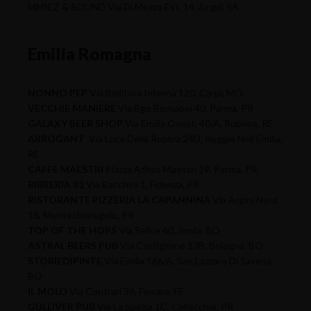
MMIEZ & SOUND Via Di Mezzo Est, 14, Angri, SA
Emilia Romagna
NONNO PEP
Via Bollitora Interna 120, Carpi, MO
VECCHIE MANIERE
Via Bgo Bernabei 40, Parma, PR
GALAXY BEER SHOP
Via Emilia Ovest, 40/A, Rubiera, RE
ARROGANT
Via Luca Della Robbia 24D, Reggio Nell'Emilia,
RE
CAFFE MAESTRI
Piazza Athos Maestri 19, Parma, PR
BIRRERIA 81
Via Bacchini 1, Fidenza, PR
RISTORANTE PIZZERIA LA CAPANNINA
Via Argini Nord
16, Montechiarugolo, PR
TOP OF THE HOPS
Via Selice 60, Imola, BO
ASTRAL BEERS PUB
Via Castiglione 13B, Bologna, BO
STORIEDIPINTE
Via Emilia 166/A, San Lazzaro Di Savena,
BO
IL MOLO
Via Contrari 36, Ferrara, FE
GULLIVER PUB
Via La Spezia 1C, Collecchio, PR