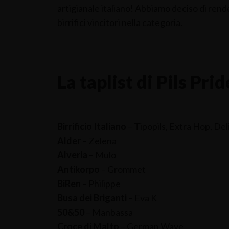
artigianale italiano! Abbiamo deciso di ren
birrifici vincitori nella categoria.
La taplist di Pils Pri
Birrificio Italiano
– Tipopils, Extra Hop, Del
Alder
– Zelena
Alveria
– Mulo
Antikorpo
– Grommet
BiRen
– Philippe
Busa dei Briganti
– Eva K
50&50
– Manbassa
Croce di Malto
– German Wave