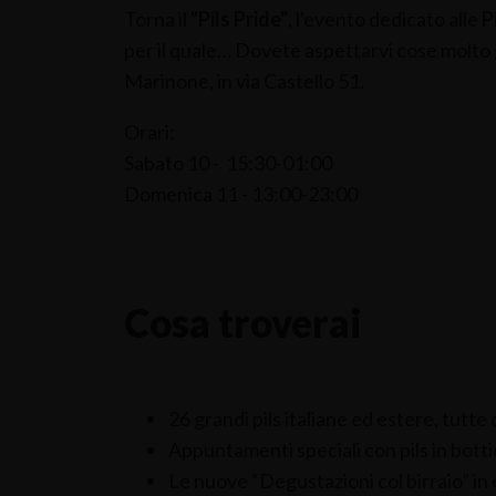
Torna il
"Pils Pride"
, l'evento dedicato alle
Pi
per il quale… Dovete aspettarvi cose molto 
Marinone, in via Castello 51.
Orari:
Sabato 10 - 15:30-01:00
Domenica 11 - 13:00-23:00
Cosa troverai
26 grandi pils italiane ed estere, tutte
Appuntamenti speciali con pils in botti
Le nuove “Degustazioni col birraio” in e