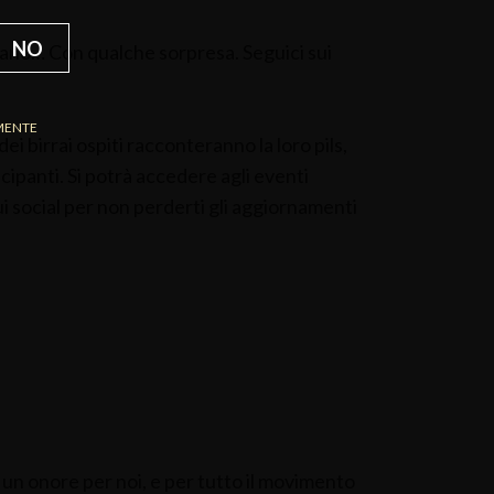
NO
taliano… Con qualche sorpresa. Seguici sui
MENTE
dei birrai ospiti racconteranno la loro pils,
cipanti. Si potrà accedere agli eventi
 social per non perderti gli aggiornamenti
 un onore per noi, e per tutto il movimento