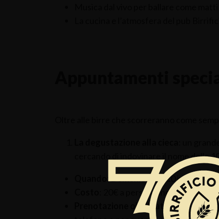
Musica dal vivo per ballare come matti
La cucina e l’atmosfera del pub Birrific
Appuntamenti specia
Oltre alle birre che scorreranno come semp
La degustazione alla cieca
: un grande
cercando di indovinare il nome delle 10
Quando:
Domenica alle 10 in produzio
Costo
: 20€ a persona incluso seguente
Prenotazione obbligatoria:
invia una 