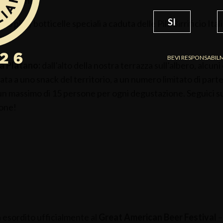
prenotando
SI
(o più!) botticelle speciali a caduta delle Pils Birrificio I
our!
BEVI RESPONSABIL
za Platano:
dall’alto della nostra terrazza sull’albero, alcuni 
ata a uno snack del territorio, a un numero limitato di parte
n massimo di 15 persone per ogni degustazione. Seguici sui
ione!
 esordito ufficialmente al
Great American Beer Festival
–