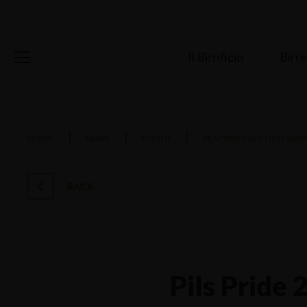
Birrificio
Il Birrificio
Birr
HOME
NEWS
EVENTI
PILS PRIDE 2025: NON MAN
BACK
Pils Pride 