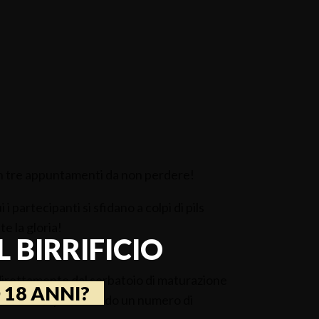
on tre appuntamenti da non perdere!
 i partecipanti si sfidano a colpi di pils
e la gloria!
 BIRRIFICIO
a direttamente dal serbatoio di maturazione
 18 ANNI?
ls Pride”, specificando un numero di