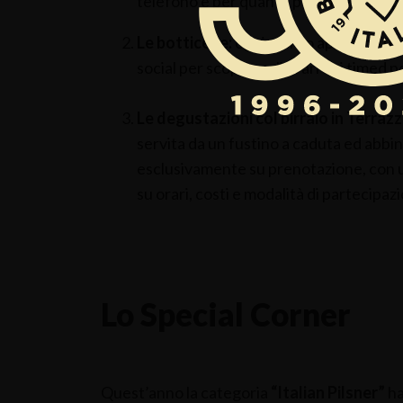
telefono e per quante persone si sta 
Le botticelle:
ogni giorno apriremo una 
social per scoprire gli orari dei timed p
Le degustazioni col birraio in Terraz
servita da un fustino a caduta ed abbin
esclusivamente su prenotazione, con u
su orari, costi e modalità di partecipaz
Lo Special Corner
Quest’anno la categoria
“Italian Pilsner”
ha