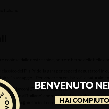
io Italiano!
li
re copiose dalle nostre spine, potrete berne delle belle c
 classico del Pils Pride, la gara per esperti degustatori in cui
 birre in assaggio… Per vincere premi birrosi, e naturalment
BENVENUTO NEL
ne (via Marconi 27, Limido Comasco),
 “aperitivo all'italiano" con stuzzichini e una birra spinat
HAI COMPIUTO
mail a gianni@birrificio.it con oggetto “Predegustazione Pi