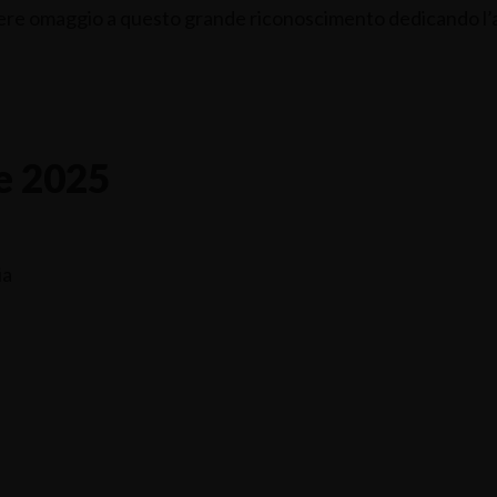
dere omaggio a questo grande riconoscimento dedicando l’an
de 2025
ia