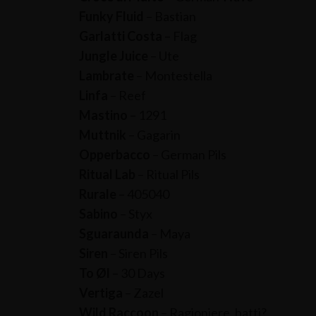
Funky Fluid
– Bastian
Garlatti Costa
– Flag
Jungle Juice
– Ute
Lambrate
– Montestella
Linfa
– Reef
Mastino
– 1291
Muttnik
– Gagarin
Opperbacco
– German Pils
Ritual Lab
– Ritual Pils
Rurale
– 405040
Sabino
– Styx
Sguaraunda
– Maya
Siren
– Siren Pils
To Øl
– 30 Days
Vertiga
– Zazel
Wild Raccoon
– Ragioniere, batti?