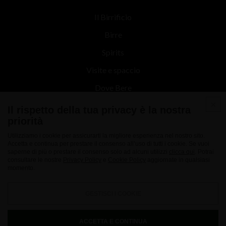
Il Birrificio
Birre
Spirits
Visite e spaccio
Dove Bere
Contatti
Il rispetto della tua privacy è la nostra
priorità
News
Utilizziamo i cookie per assicurarti la migliore esperienza nel nostro sito.
Accetta e continua per prestare il consenso all’uso di tutti i cookie. Se vuoi
saperne di più o prestare il consenso solo ad alcuni utilizzi
clicca qui
. Potrai
consultare le nostre
Privacy Policy
e
Cookie Policy
aggiornate in qualsiasi
momento.
GESTISCI I COOKIE
Nuovo Birrificio Italiano srl - Via Marconi 27 22070 - Limido Comasco - (CO) -
Italy - C.F. e P.IVA 02161560137
ACCETTA E CONTINUA