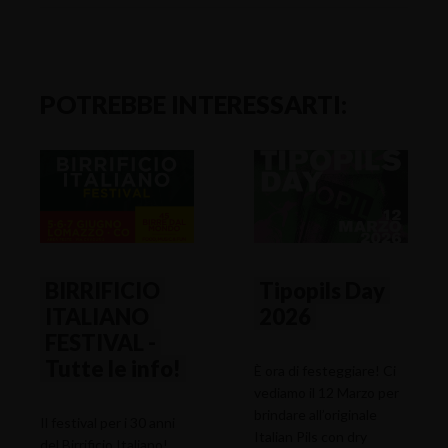
POTREBBE INTERESSARTI:
BIRRIFICIO
Tipopils Day
ITALIANO
2026
FESTIVAL -
Tutte le info!
È ora di festeggiare! Ci
vediamo il 12 Marzo per
brindare all’originale
Il festival per i 30 anni
Italian Pils con dry
del Birrificio Italiano!