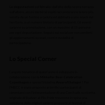
Le degustazioni col birraio:
dall’alto della nostra terrazza
sull’albero, alcuni dei birrai ospiti racconteranno la loro pils,
servita da un fustino a caduta ed abbinata a uno snack del
territorio, a un numero limitato di partecipanti. Gli eventi
saranno su prenotazione, con un massimo di 15 persone
per ogni degustazione. Seguici sui social per non perderti
gli aggiornamenti su orari, costi e modalità di
partecipazione.
Lo Special Corner
L’angolo tematico di quest’anno è sviluppato in
collaborazione con la
Mikkeller Beer Celebration
Copenhagen
e sposa l’iniziativa
#yearofthelager
! Per
l’MBCC è stato proposto ai birrifici partecipanti di
cimentarsi con l’interpretazione di una Czech pils su ricetta
originale di Budvar: al Pils Pride troverete in spina una
selezione delle migliori varianti proposte al festival di