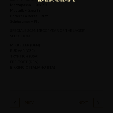
BEVI RESPONSABILMENTE
Mezzopasso
– Kris Pils
Muttnik
– Gagarin
Podere La Berta
– Blitz
Schönramer
– Pils
SPECIALE 2024: MBCC “YEAR OF THE LAGER”
SELECTION
MIKKELLER (DEN)
BUDVAR (CZE)
TRYPTICH (USA)
EBELTOFT (DEN)
BIRRIFICIO ITALIANO (ITA)
PREV
NEXT