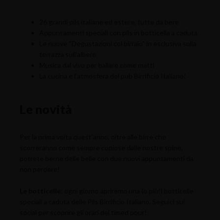
26 grandi pils italiane ed estere, tutte da bere
Appuntamenti speciali con pils in botticella a caduta
Le nuove “Degustazioni col birraio” in esclusiva sulla
terrazza sull’albero
Musica dal vivo per ballare come matti
La cucina e l’atmosfera del pub Birrificio Italiano!
Le novità
Per la prima volta quest'anno, oltre alle birre che
scorreranno come sempre copiose dalle nostre spine,
potrete berne delle belle con due nuovi appuntamenti da
non perdere!
Le botticelle:
ogni giorno apriremo una (o più!) botticelle
speciali a caduta delle Pils Birrificio Italiano. Seguici sui
social per scoprire gli orari dei timed pour!