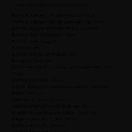
Ecco la taplist ufficiale del Pils Pride 2022:
Birrificio Italiano -
Tipopils, Delia, Extra Hop
Birrificio Italiano + Birrificio Lariano -
TipoGrigna
Birrificio Artigianale Foglie d'Erba -
Just Kids
Birrificio Busa dei Briganti
- Eva K
Birra Muttnik
- Gagarin
Birra Elvo
- Pils
Birrificio Artigianale Bondai
- BEIB
Birranova
- Nova Pils
La Font del Diable + Cervesa Les Clandestines -
Royal
Maize
Birrificio Lambrate -
Magut
50&50 - Birrificio Artigianale di Varese -
ManBassa
Bibibir -
BiBiPils
Ballarak -
Bohemian Rhapsody
Anbra Anonima Brasseria Aquilana -
Pils
Liquida - Birrificio Indipendente -
Ploner Pils
Freigeist Bierkultur
- Skills in Pils
Birrificio Argo
- Baden Baden
Birrificio Menaresta
- Bevera