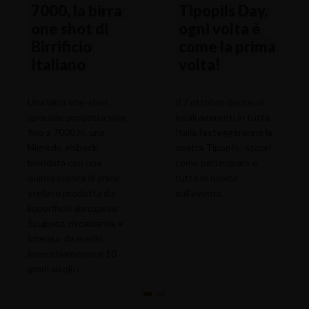
7000, la birra
Tipopils Day,
one shot di
ogni volta è
Birrificio
come la prima
Italiano
volta!
Una birra one-shot
Il 7 ottobre decine di
speciale, prodotta solo
locali aderenti in tutta
fino a 7000 hl, una
Italia festeggeranno la
Nigredo eisbock
nostra Tipopils: scopri
blendata con una
come partecipare e
quintessenza di anice
tutte le novità
stellato prodotta dal
sull’evento.
liquorificio abruzzese
Scuppoz, riscaldante e
intensa, da medio
invecchiamento e 10
gradi alcolici.