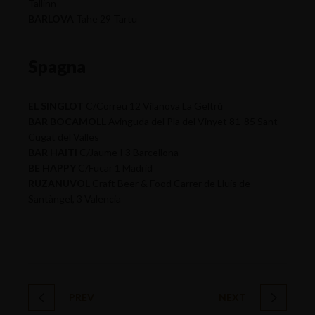
Tallinn
BARLOVA
Tahe 29 Tartu
Spagna
EL SINGLOT
C/Correu 12 Vilanova La Geltrù
BAR BOCAMOLL
Avinguda del Pla del Vinyet 81-85 Sant
Cugat del Valles
BAR HAITI
C/Jaume I 3 Barcellona
BE HAPPY
C/Fucar 1 Madrid
RUZANUVOL
Craft Beer & Food Carrer de Lluís de
Santàngel, 3 Valencia
PREV
NEXT