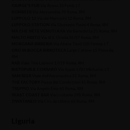
GIURGE'S PUB
Via Rosso 35 Fonti, LT
KOMBEER
Via Alessandria 39 Roma, RM
LUPPOLO 12
Via dei Marrucini 12 Roma, RM
LUPPOLO STATION
Via Giuseppe Parini 4 Roma, RM
MA CHE SIETE VENUTI A FA
Via Benedetta 25 Roma, RM
MALTO MISTO
Via di S. Orsola 35/37 Roma, RM
MORGANA BIRRERIA
Via Abate Tosti 105 Formia, LT
ORO IN BOCCA BIRROTECA
Largo Catone 15 Pomezia,
RM
RAB
Viale Tito Labieno 17/19 Roma, RM
RISTOPUB IL CORSARO
Via Appia 1737 Minturno, LT
SAM BEER
Viale dell'Aeronautica 51 Roma, RM
THE FACTORY
Piazza dei Condottieri 41 Roma, RM
TREPPIO
Via Angelo Emo 61 Roma, RM
YEAST COAST BAR
Via Lusitania 29B Roma, RM
ZIWATANEO
Via Ciro da Urbino 63 Roma, RM
Liguria