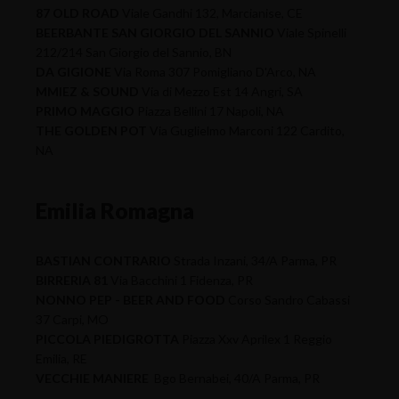
87 OLD ROAD
Viale Gandhi 132, Marcianise, CE
BEERBANTE SAN GIORGIO DEL SANNIO
Viale Spinelli
212/214 San Giorgio del Sannio, BN
DA GIGIONE
Via Roma 307 Pomigliano D'Arco, NA
MMIEZ & SOUND
Via di Mezzo Est 14 Angri, SA
PRIMO MAGGIO
Piazza Bellini 17 Napoli, NA
THE GOLDEN POT
Via Guglielmo Marconi 122 Cardito,
NA
Emilia Romagna
BASTIAN CONTRARIO
Strada Inzani, 34/A Parma, PR
BIRRERIA 81
Via Bacchini 1 Fidenza, PR
NONNO PEP - BEER AND FOOD
Corso Sandro Cabassi
37 Carpi, MO
PICCOLA PIEDIGROTTA
Piazza Xxv Aprilex 1 Reggio
Emilia, RE
VECCHIE MANIERE
Bgo Bernabei, 40/A Parma, PR