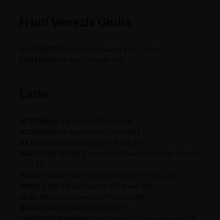
Friuli Venezia Giulia
HOPS BEERSTRO'
Via Di Cavana 15/A Trieste TS
LANTERNE
Via Piave 7 Sacile, PN
Lazio
AETERNUM
Via Tunisi 57 Roma, RM
ALTEREGO
Via Appia 44-46 Terracina LT
ARTISAN
Via degli Aurunci 41 Roma, RM
BAR DELLO SPORT
Corso Achille Spatuzzi 37, San Giorgio
a Liri, FR
BARLEY WINE
Viale dei Consoli 115/117 Roma, RM
BIRRA + SRL
Via del Pigneto 105 Roma, RM
BE.RE
Piazza Risorgimento 7/A Roma, RM
BRADO
Viale Amelia 42 Roma, RM
CHIOSCO FRA&MAR
Viale Libertà 1 Coreno Ausonio, FR