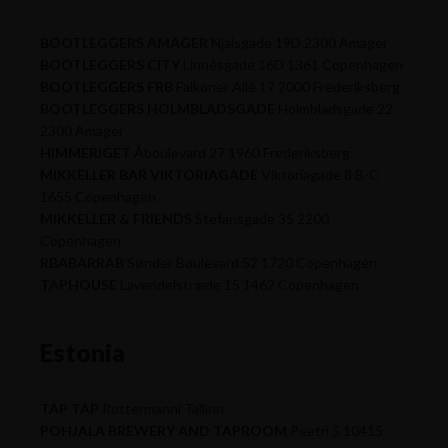
BOOTLEGGERS AMAGER
Njalsgade 19D 2300 Amager
BOOTLEGGERS CITY
Linnésgade 16D 1361 Copenhagen
BOOTLEGGERS FRB
Falkoner Allé 17 2000 Frederiksberg
BOOTLEGGERS HOLMBLADSGADE
Holmbladsgade 22
2300 Amager
HIMMERIGET
Åboulevard 27 1960 Frederiksberg
MIKKELLER BAR VIKTORIAGADE
Viktoriagade 8 B-C
1655 Copenhagen
MIKKELLER & FRIENDS
Stefansgade 35 2200
Copenhagen
RBABARRAB
Sønder Boulevard 52 1720 Copenhagen
TAPHOUSE
Lavendelstræde 15 1462 Copenhagen
Estonia
TAP TAP
Rottermanni Tallinn
POHJALA BREWERY AND TAPROOM
Peetri 5 10415