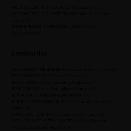
FOLK STUDIO
Via Matteotti 154 Arenzano, GE
ODDONE BIKE CICLOSTERIA V
ia Colombo 20 Finale
Ligure, SV
SCURRERIA BEER AND BAGEL
Via di Scurreria
22R Genova, GE
Lombardia
ARCONTI 31 PUB BIRRERIA
Via Arconti 31 Gallarate, VA
BAR CORALLO
Via Trieste 11 Credaro, BG
BAR MILANO 2
Via Schieppati 23 Calcio, BG
BEER CORNER
Via al Bersagliere 6 Cantù, CO
BERSAGLIO
Via Nazionale 24 Bergamo, BG
BIRRIFICIO ITALIANO MILANO
Via Ferrante Aporti 12
Milano, MI
CHOCOLAT CAFFE'
Piazza Roma 30 Cremona, CR
DOP - DA OGGI PIZZA E CAFFE'
Via Don Giovanni
Minzoni 1/A Settimo Milanese, MI