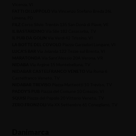
Vicenza, VI
FATTI DI LUPPOLO
Via Vincenzo Stefano Breda 26L
Limena, PD
FILZ
Corso Silvio Trentin 135 San Donà di Piave, VE
IL BASTARDINO
Via Sile 182 Casacorba, TV
IL PUB DA GOLIN
Via Verdi 42 Trissino, VI
LA BOTTE DEL COVOLO
Piazza Garzadori Longare, VI
LUCA'S BAR
Via Jolanda 122 Tezze sul Brenta, VI
MARATONDA
Via Sant'Alessio 20A Verona, VR
NIDABA
Via Argine 15 Montebelluna, TV
NIDABAR CASTELFRANCO VENETO
Via Roma 6
Castelfranco Veneto, TV
NIDABAR TREVISO
Piazza Matteotti 10 Treviso, TV
PADDY'S PUB
Piazza del Comune 10 Creazzo, VI
SQUISI
Piazza del Popolo 20 Vittorio Veneto, TV
ZERO FRONZOLI
Via XX Settembre 61 Conegliano, TV
Danimarca