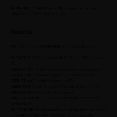
AL BIRRIFICIO SAINT CRISTOPHE
Località Grande
Charriere 15 Saint-Cristophe, AO
Veneto
ANTICA HOSTERIA DEI NOBILI
Via Ziganella 2 Bibano,
TV
AUTOSTAZIONE
Piazza Martiri del Grappa 11 Cittadella,
PD
BEERBISTROT
Viale Vicenza 102 Bassano del Grappa, VI
BEERHOUSE
Via Mario Visentin 31 Camposampiero, PD
BEERIOT
Via Tassello 3 Monselice, PD
BEERSHEBA
Via G. Marconi 67 Castello di Godego, TV
BEERTIAGA
Via Vitarolo 96 Lusiana, VI
BIRROTECA E OLTRE 15.16
Piazza Guglielmo Marcono 9
Arzignano, VI
CUTTY SARK
Via Giovanni Pascoli 16 Marano Vicentino VI
EL GABIOTO DEL FRUTTAROLO
Viale Trieste 286