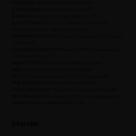
HOPDUVEL SAS
Via Broggini 4 Milano, MI
IL BIRRATROVO
Via Carducci 3 Como, CO
IL BIRRI
Via Castello 51 Lurago Marinone, CO
IL CIRCOLONE
Via Roma 30 Olgiate Comasco, CO
ITTOLITTOS
Via F. Olgiati 25 Milano, MI
JOHNBARLEYCORN
Via Privata Stefanardo da Vimercate
1 Milano, MI
LOCANDALTERNATIVA
Via Lodi 17 Villa Pompeiana Fraz.
Zelo Buon Persico, LO
MUSICOLEPSIA
Via Morandi 10 Melegnano, MI
PIBA
Piazza S. Maria del Suffragio 3, Milano
PIVO
Via Giovanni Battista Moroni 11 Bergamo, BG
PUB WELLINGTON
Via Cavallotti 17 Lodi, LO
QUEEN BEERSTRO'
Via Veneto 7 Duomo di Rovato, BS
ROLLING GOAT
Via Genova 13/A Cassago Magnago, VA
SHALLO
Via Montebello 14 Milano, MI
Marche