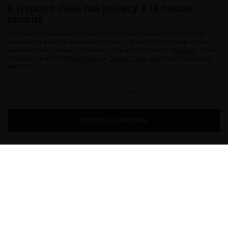
Il rispetto della tua privacy è la nostra
priorità
Utilizziamo i cookie per assicurarti la migliore esperienza nel nostro sito.
Accetta e continua per prestare il consenso all’uso di tutti i cookie. Se vuoi
saperne di più o prestare il consenso solo ad alcuni utilizzi
clicca qui
. Potrai
consultare le nostre
Privacy Policy
e
Cookie Policy
aggiornate in qualsiasi
momento.
GESTISCI I COOKIE
ACCETTA E CONTINUA
"Passione e sperimentazione